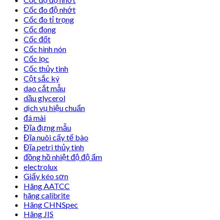
Cốc đo độ nhớt
Cốc đo tỉ trọng
Cốc đong
Cốc đốt
Cốc hình nón
Cốc lọc
Cốc thủy tinh
Cột sắc ký
dao cắt mẫu
dầu glycerol
dịch vụ hiệu chuẩn
đá mài
Đĩa đựng mẫu
Đĩa nuôi cấy tế bào
Đĩa petri thủy tinh
đồng hồ nhiệt độ độ ẩm
electrolux
Giấy kéo sơn
Hãng AATCC
hãng calibrite
Hãng CHNSpec
Hãng JIS