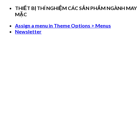
Skip
THIẾT BỊ THÍ NGHIỆM CÁC SẢN PHẨM NGÀNH MAY
to
MẶC
content
Assign a menu in Theme Options > Menus
Newsletter