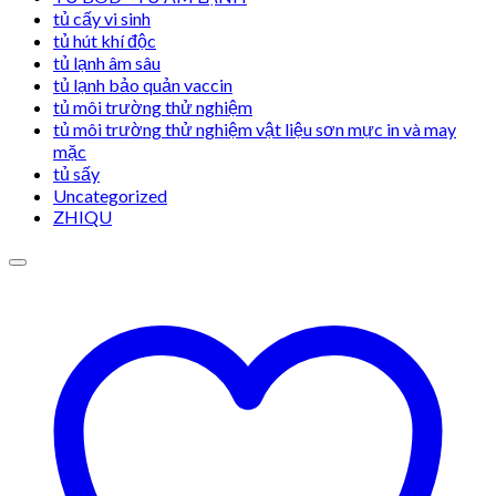
tủ cấy vi sinh
tủ hút khí độc
tủ lạnh âm sâu
tủ lạnh bảo quản vaccin
tủ môi trường thử nghiệm
tủ môi trường thử nghiệm vật liệu sơn mực in và may
mặc
tủ sấy
Uncategorized
ZHIQU