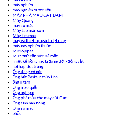
máy nghiền
máy nghiền dược liệu
MÁY PHÁ MẪU CẤT ĐẠM
Máy Quang
máy so màu
Máy tạo màn sơn
Máy tìm màu
máy và thiết bị ngành dệt may
máy xay nghiền thuốc
Micropipet
Mực thử căn sức bề mặt
nhiệt kế hồng ngoại đo người- động vật
nồi hấp tiệt trùng
Ống đong có nút
Ống hút Pasteur thủy tinh
ống li tâm
Ống mao quản
Ống nghiệm
Ống phá mẫu cho máy cất đạm
Ống sinh hàn bóng
Ống so màu
phễu