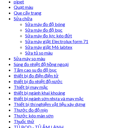
pipet
Quạt màu
Que cấy trang
Sửa chữa
Sửa máy đo độ bóng
Sửa máy đo độ bục
Sửa máy đo lực kéo đứt
Sửa máy giặt Electrolux form 71
Sửa máy giặt M6 labtex
Sửa tủ so màu
Sửa máy so màu
Súng đo nhiệt độ hồng ngoại
Tấm cao su đo độ bục
thiết bị đo điện điện tử
thiết bị đo nhiệt độ nước
Thiết bị may mặc
thiết bị ngành khai khoáng
thiết bị ngành sơn nhựa và may mặc
Thiết bị thí nghiệm vật liệu xây dựng
Thước đo độ mịn
Thước kéo màn sơn
Thuốc thử
TỦ BOD - TỦ ẤM LẠNH