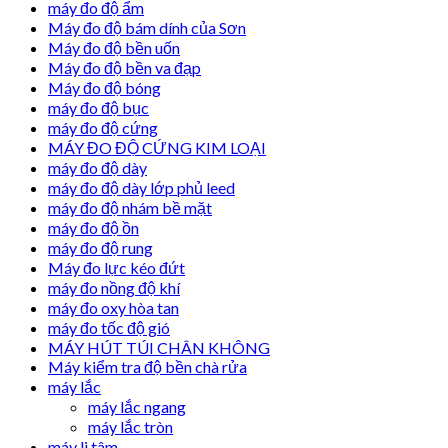
máy đo độ ẩm
Máy đo độ bám dính của Sơn
Máy đo độ bền uốn
Máy đo độ bền va đạp
Máy đo độ bóng
máy đo độ bục
máy đo độ cứng
MÁY ĐO ĐỘ CỨNG KIM LOẠI
máy đo độ dày
máy đo độ dày lớp phủ leed
máy đo độ nhám bề mặt
máy đo độ ồn
máy đo độ rung
Máy đo lực kéo đứt
máy đo nồng độ khí
máy đo oxy hòa tan
máy đo tốc độ gió
MÁY HÚT TÚI CHÂN KHÔNG
Máy kiểm tra độ bền chà rửa
máy lắc
máy lắc ngang
máy lắc tròn
máy li tâm