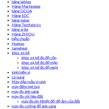
hãng labtex
Hãng Martindale
hãng QCQA
Hãng SDC
hãng taber
Hãng Testfabrics
hãng xrite
Hãng ZHIQU
hiệu chuẩn
Huatao
Jameheal
khúc xạ kế
khúc xạ kế đo độ cồn
khúc xạ kế đo độ mặn
khúc xạ kế đo độ ngọt
kính hiển vi
Lò nung
Máy dập mẫu vi sinh
máy đếm hạt bụi
máy đo ánh sáng
máy đo chỉ tiêu đất
máy đo ph-Nhiệt độ-độ ẩm của đất
máy đo cường độ ánh sáng