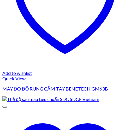
Add to wishlist
Quick View
MÁY ĐO ĐỘ RUNG CẦM TAY BENETECH GM63B