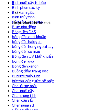
Bình nuôi cấy tế bào
0
Bình phun sắc ký
Bình tam giác
Cart
bình thủy tinh
Bộ phễu lọc vi sinh
No products in the cart.
Bơm nhu động
Bóng đèn D65
bóng đèn diệt khuẩn
bóng đèn halogen
bóng đèn hồng ngoại sấy
bóng đèn so màu
Bóng đèn UV khử khuẩn
bóng đèn uva
Bóng đèn xenon
Buồng đếm tráng bạc
Burette thủy tinh
bút thử căng sức bề mặt
Chai đựng mẫu
Chai nuôi cấy
Chai trung tính
Chén cân sấy
Chén nung sứ
Cốc đọ độ nhớt