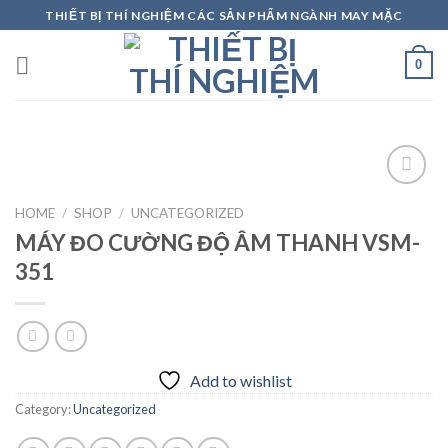
Skip
THIẾT BỊ THÍ NGHIỆM CÁC SẢN PHẨM NGÀNH MAY MẶC
to
content
0
HOME
/
SHOP
/
UNCATEGORIZED
MÁY ĐO CƯỜNG ĐỘ ÂM THANH VSM-
Add to
wishlist
351
Add to wishlist
Category:
Uncategorized