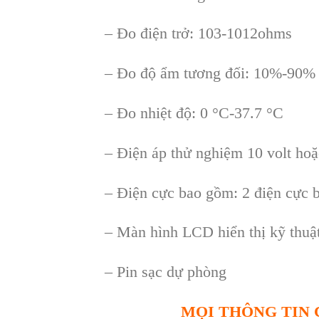
– Đo đi
ện trở: 103-1012ohms
–
Đo độ ẩm tương đối: 10%-90%
–
Đo nhiệt độ: 0
°C-37.7 °C
– Đ
iện
áp
thử nghiệm
10 volt ho
ặ
– Đ
iện cực
bao g
ồ
m
:
2 đi
ệ
n c
ự
c 
– Màn hình LCD hi
ển thị kỹ thuậ
–
Pin sạc dự ph
òng
MỌI THÔNG TIN C