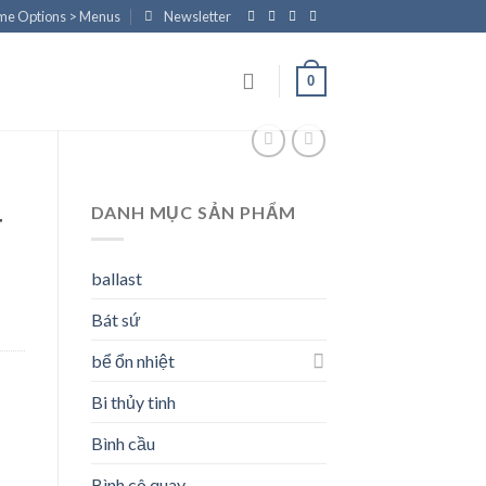
eme Options > Menus
Newsletter
0
DANH MỤC SẢN PHẨM
T
ballast
Bát sứ
bể ổn nhiệt
Bi thủy tinh
Bình cầu
Bình cô quay