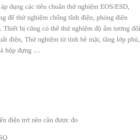
áp d
ụ
ng các tiêu chu
ẩ
n th
ử
nghi
ệ
m
EOS/ESD,
g để thử nghiệm
c
hống tĩnh điện, ph
óng đi
ện
t.
Thi
ế
t b
ị
cũng c
ó th
ể thử nghiệm độ ẩm tương đố
uất điện
, Th
ử nghiệm
t
ừ
tính b
ề
m
ặ
t
, tầng lớp phủ,
và h
ộp đựng
…
đến
đi
ệ
n tr
ở
n
ên c
ầ
n
được đo
/SQ