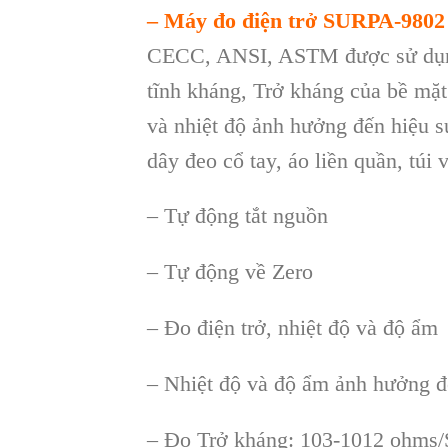
– Máy đo đi
ệ
n tr
ở
SURPA-9802
CECC, ANSI, ASTM được sử dụn
tĩnh
k
h
áng, Tr
ở kh
áng c
ủa bề mặ
v
à nhi
ệt độ ảnh hưởng đến hiệu s
d
ây đeo c
ổ tay,
áo li
ền quần, t
úi 
– T
ự động tắt nguồn
– T
ự
đ
ộ
ng v
ề
Zero
–
Đo đi
ện trở, nhiệt độ v
à đ
ộ ẩm
–
Nhiệt độ v
à đ
ộ ẩm ảnh hưởng 
–
Đo Trở kh
áng: 103-1012 ohms