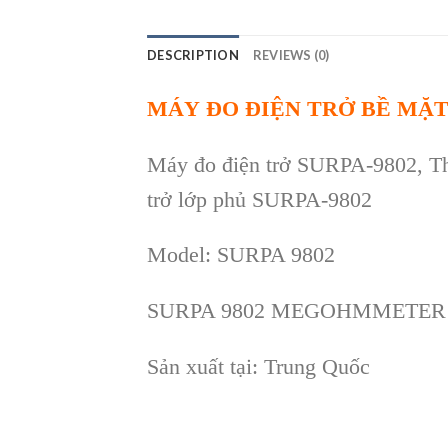
DESCRIPTION
REVIEWS (0)
MÁY ĐO ĐI
ỆN TRỞ BỀ MẶT 
M
áy đo đi
ện trở SURPA-9802, Th
trở lớp phủ SURPA-9802
Model: SURPA 9802
SURPA 9802 MEGOHMMETER
Sản xuất tại: Trung Qu
ốc