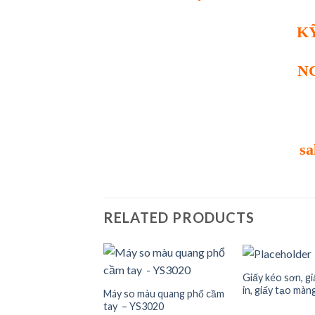
K
N
sa
RELATED PRODUCTS
Giấy kéo sơn, g
in, giấy tạo màn
Máy so màu quang phổ cầm
tay – YS3020
Add to
Add to