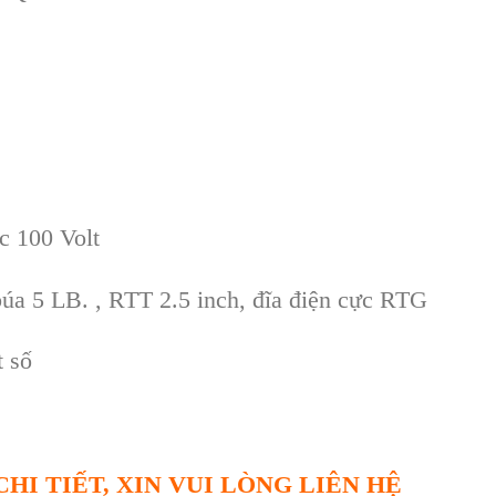
c 100 Volt
búa
5 LB.
, RTT 2.5 inch, đĩa đi
ện cực
RTG
t số
HI TIẾT, XIN VUI LÒNG LIÊN HỆ