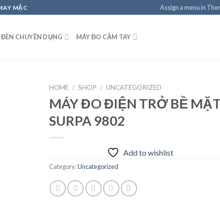
Assign a menu in Th
 MAY MẶC
 ĐÈN CHUYÊN DỤNG
MÁY ĐO CẦM TAY
HOME
/
SHOP
/
UNCATEGORIZED
MÁY ĐO ĐIỆN TRỞ BỀ MẶ
SURPA 9802
Add to
wishlist
Add to wishlist
Category:
Uncategorized