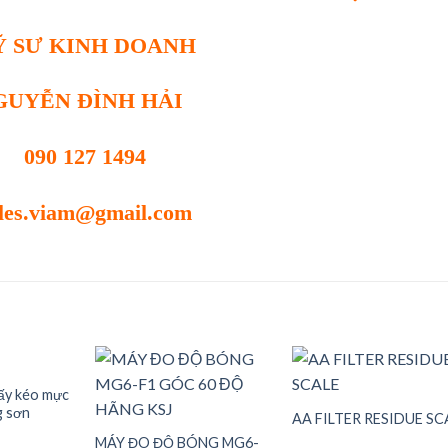
Ỹ SƯ KINH DOANH
GUYỄN ĐÌNH HẢI
090 127 1494
les.viam@gmail.com
iấy kéo mực
g sơn
AA FILTER RESIDUE SC
Add to
Add to
Add t
MÁY ĐO ĐỘ BÓNG MG6-