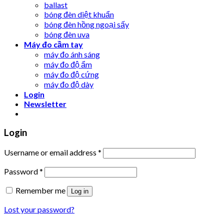
ballast
bóng đèn diệt khuẩn
bóng đèn hồng ngoại sấy
bóng đèn uva
Máy đo cầm tay
máy đo ánh sáng
máy đo độ ẩm
máy đo độ cứng
máy đo độ dày
Login
Newsletter
Login
Username or email address
*
Password
*
Remember me
Log in
Lost your password?