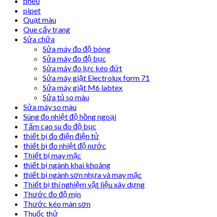
phễu
pipet
Quạt màu
Que cấy trang
Sửa chữa
Sửa máy đo độ bóng
Sửa máy đo độ bục
Sửa máy đo lực kéo đứt
Sửa máy giặt Electrolux form 71
Sửa máy giặt M6 labtex
Sửa tủ so màu
Sửa máy so màu
Súng đo nhiệt độ hồng ngoại
Tấm cao su đo độ bục
thiết bị đo điện điện tử
thiết bị đo nhiệt độ nước
Thiết bị may mặc
thiết bị ngành khai khoáng
thiết bị ngành sơn nhựa và may mặc
Thiết bị thí nghiệm vật liệu xây dựng
Thước đo độ mịn
Thước kéo màn sơn
Thuốc thử