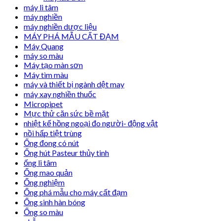
máy li tâm
máy nghiền
máy nghiền dược liệu
MÁY PHÁ MẪU CẤT ĐẠM
Máy Quang
máy so màu
Máy tạo màn sơn
Máy tìm màu
máy và thiết bị ngành dệt may
máy xay nghiền thuốc
Micropipet
Mực thử căn sức bề mặt
nhiệt kế hồng ngoại đo người- động vật
nồi hấp tiệt trùng
Ống đong có nút
Ống hút Pasteur thủy tinh
ống li tâm
Ống mao quản
Ống nghiệm
Ống phá mẫu cho máy cất đạm
Ống sinh hàn bóng
Ống so màu