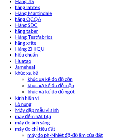
Hãng JIS
hãng labtex
Hãng Martindale
hãng QCQA
Hãng SDC
hãng taber
Hãng Testfabrics
hãng xrite
Hãng ZHIQU
hiệu chuẩn
Huatao
Jameheal
khúc xạ kế
khúc xạ kế đo độ cồn
khúc xạ kế đo độ mặn
khúc xạ kế đo độ ngọt
kính hiển vi
Lò nung
Máy dập mẫu vi sinh
máy đếm hạt bụi
máy đo ánh sáng
máy đo chỉ tiêu đất
máy đo ph-Nhiệt độ-độ ẩm của đất