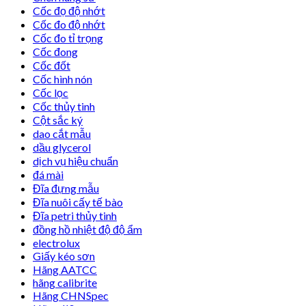
Cốc đọ độ nhớt
Cốc đo độ nhớt
Cốc đo tỉ trọng
Cốc đong
Cốc đốt
Cốc hình nón
Cốc lọc
Cốc thủy tinh
Cột sắc ký
dao cắt mẫu
dầu glycerol
dịch vụ hiệu chuẩn
đá mài
Đĩa đựng mẫu
Đĩa nuôi cấy tế bào
Đĩa petri thủy tinh
đồng hồ nhiệt độ độ ẩm
electrolux
Giấy kéo sơn
Hãng AATCC
hãng calibrite
Hãng CHNSpec