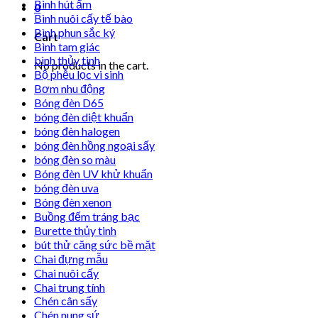
Bình hút ẩm
0
Bình nuôi cấy tế bào
Bình phun sắc ký
Cart
Bình tam giác
bình thủy tinh
No products in the cart.
Bộ phễu lọc vi sinh
Bơm nhu động
Bóng đèn D65
bóng đèn diệt khuẩn
bóng đèn halogen
bóng đèn hồng ngoại sấy
bóng đèn so màu
Bóng đèn UV khử khuẩn
bóng đèn uva
Bóng đèn xenon
Buồng đếm tráng bạc
Burette thủy tinh
bút thử căng sức bề mặt
Chai đựng mẫu
Chai nuôi cấy
Chai trung tính
Chén cân sấy
Chén nung sứ