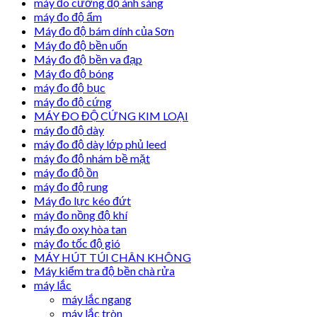
máy đo cường độ ánh sáng
máy đo độ ẩm
Máy đo độ bám dính của Sơn
Máy đo độ bền uốn
Máy đo độ bền va đạp
Máy đo độ bóng
máy đo độ bục
máy đo độ cứng
MÁY ĐO ĐỘ CỨNG KIM LOẠI
máy đo độ dày
máy đo độ dày lớp phủ leed
máy đo độ nhám bề mặt
máy đo độ ồn
máy đo độ rung
Máy đo lực kéo đứt
máy đo nồng độ khí
máy đo oxy hòa tan
máy đo tốc độ gió
MÁY HÚT TÚI CHÂN KHÔNG
Máy kiểm tra độ bền chà rửa
máy lắc
máy lắc ngang
máy lắc tròn