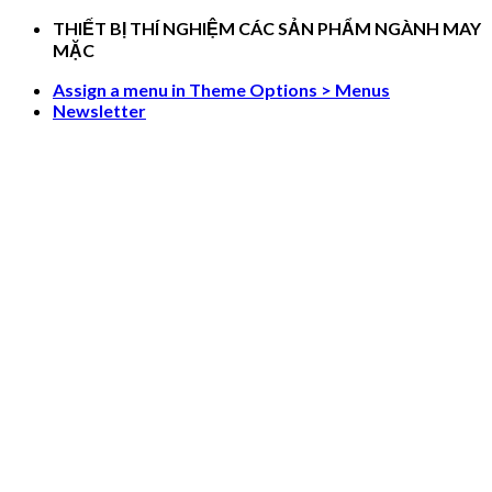
Skip
THIẾT BỊ THÍ NGHIỆM CÁC SẢN PHẨM NGÀNH MAY
to
MẶC
content
Assign a menu in Theme Options > Menus
Newsletter