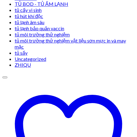
TỦ BOD - TỦ ẤM LẠNH
tủ cấy vi sinh
tủ hút khí độc
tủ lạnh âm sâu
tủ lạnh bảo quản vaccin
tủ môi trường thử nghiệm
tủ môi trường thử nghiệm vật liệu sơn mực in và may
mặc
tủ sấy
Uncategorized
ZHIQU