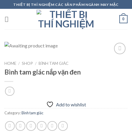
Skip
THIẾT BỊ THÍ NGHIỆM CÁC SẢN PHẨM NGÀNH MAY MẶC
to
content
0
HOME
/
SHOP
/
BÌNH TAM GIÁC
Add to
Bình tam giác nắp vặn đen
wishlist
Add to wishlist
Category:
Bình tam giác