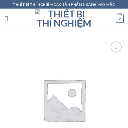
Skip
THIẾT BỊ THÍ NGHIỆM CÁC SẢN PHẨM NGÀNH MAY MẶC
to
content
0
Add to
wishlist