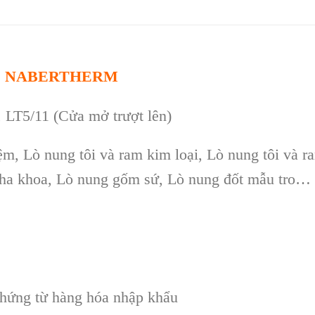
/11 NABERTHERM
 LT5/11 (Cửa mở trượt lên)
m, Lò nung tôi và ram kim loại, Lò nung tôi và r
 nha khoa, Lò nung gốm sứ, Lò nung đốt mẫu tro…
chứng từ h
àng hóa nh
ập khẩu