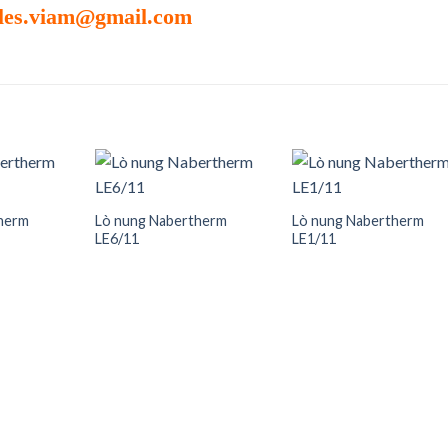
les.viam@gmail.com
herm
Lò nung Nabertherm
Lò nung Nabertherm
LE6/11
LE1/11
Add to
Add to
Add t
wishlist
wishlist
wishli