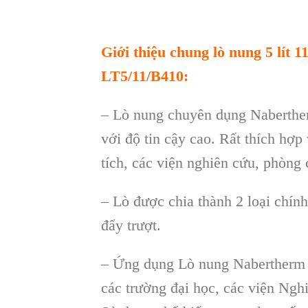
Giới thiệu chung
l
ò nung 5 lít 
LT5/11/B410:
–
L
ò nung chuyên d
ụng Naberthe
với độ tin cậy cao. Rất th
ích h
ợp 
tích, các vi
ện nghi
ên c
ứu, ph
òng 
– Lò đư
ợc chia th
ành 2 lo
ại ch
ính
đẩy trượt.
– Ứng dụng Lò nung
Nabertherm
các trường đại học, các viện Ng