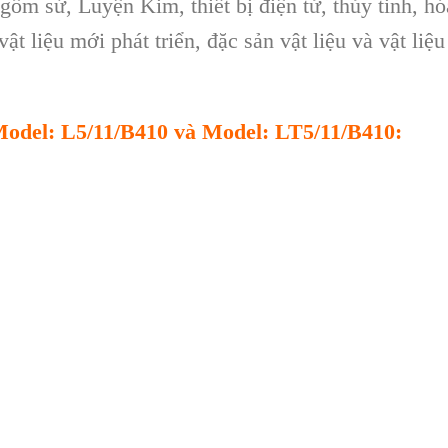
gốm sứ, Luyện Kim, thiết bị điện tử, thủy tinh, hó
ật liệu mới phát triển, đặc sản vật liệu và vật liệu
 Model: L5/11/B410 và Model: LT5/11/B410: