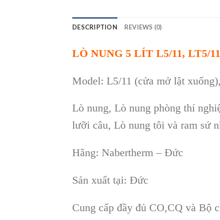
DESCRIPTION
REVIEWS (0)
LÒ NUNG 5 LÍT L5/11, LT5
Model: L
5
/11
(cửa mở lật xuống),
Lò nung, Lò nung phòng thí nghiệ
lưỡi câu, Lò nung tôi và ram sứ
H
ãng: Nabertherm – Đ
ức
Sản xu
ất t
ại: Đức
Cung cấp đầy đủ CO,CQ v
à B
ộ 