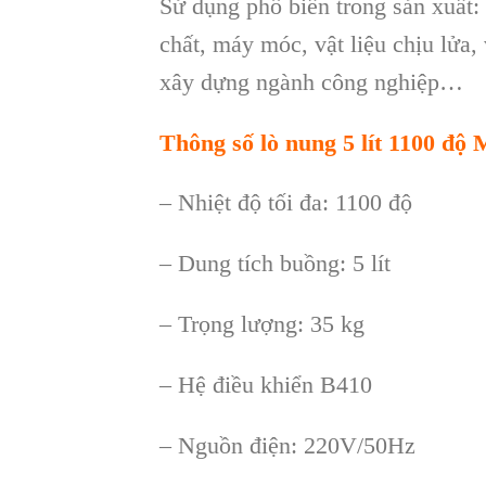
Sử dụng phổ biến trong sản xuất: 
chất, máy móc, vật liệu chịu lửa, v
xây dựng ngành công nghiệp…
Thông s
ố l
ò nung 5 lít 1100 độ
– Nhi
ệt độ tối đa: 1100 độ
–
Dung t
ích bu
ồng: 5 l
ít
– Tr
ọng lượng: 35 kg
–
Hệ điều khiển B410
–
Nguồn điện: 220V/50Hz