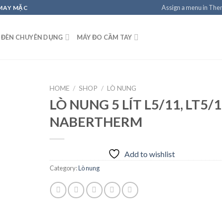
Assign a menu in Th
 MAY MẶC
 ĐÈN CHUYÊN DỤNG
MÁY ĐO CẦM TAY
HOME
/
SHOP
/
LÒ NUNG
LÒ NUNG 5 LÍT L5/11, LT5/
NABERTHERM
Add to
wishlist
Add to wishlist
Category:
Lò nung