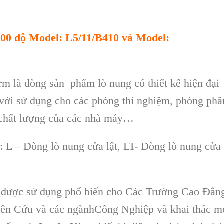
1100 độ Model: L5/11/B410 và Model:
rm l
à dòng s
ản phẩm l
ò nung có thi
ết kế hiện đại
với sử dụng cho c
ác phòng thí nghi
ệm, ph
òng phâ
ch
ất lượng của c
ác nhà máy…
: L – Dòng lò nung c
ửa lật, LT- D
òng lò nung c
ửa
được sử dụng phổ biến cho Các Trường Cao Đẳn
hiên Cứu và các ngànhCông Nghiệp và khai thác m