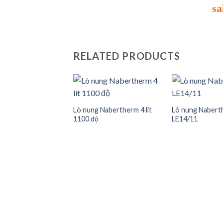
sa
RELATED PRODUCTS
Lò nung Nabertherm 4 lít
Lò nung Nabert
1100 độ
LE14/11
Add to
Add to
wishlist
wishlist
 carbolite 1100 độ,
odel: ELF 11/23