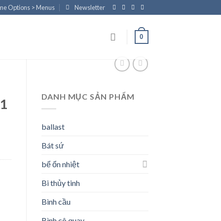
eme Options > Menus
Newsletter
0
DANH MỤC SẢN PHẨM
11
ballast
Bát sứ
bể ổn nhiệt
Bi thủy tinh
Bình cầu
Bình cô quay