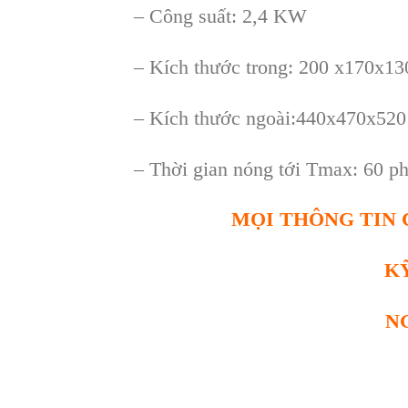
–
C
ông su
ất: 2,4 KW
–
K
ích thư
ớc trong: 200 x170x
–
K
ích thư
ớc ngo
ài:440x470x52
– Th
ời gian n
óng t
ới Tmax: 60 p
MỌI THÔNG TIN C
K
N