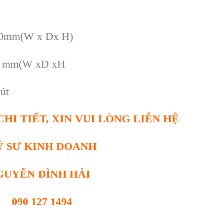
130mm(W x Dx H)
0 mm(W xD xH
h
út
HI TIẾT, XIN VUI LÒNG LIÊN HỆ
Ỹ SƯ KINH DOANH
GUYỄN ĐÌNH HẢI
090 127 1494