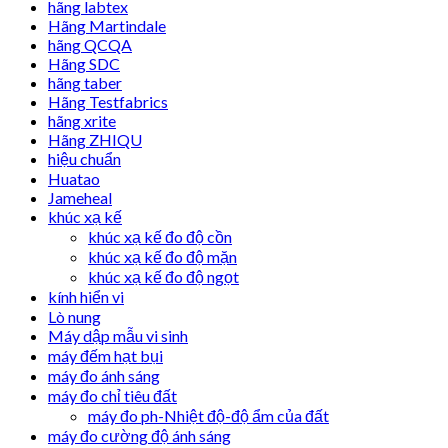
hãng labtex
Hãng Martindale
hãng QCQA
Hãng SDC
hãng taber
Hãng Testfabrics
hãng xrite
Hãng ZHIQU
hiệu chuẩn
Huatao
Jameheal
khúc xạ kế
khúc xạ kế đo độ cồn
khúc xạ kế đo độ mặn
khúc xạ kế đo độ ngọt
kính hiển vi
Lò nung
Máy dập mẫu vi sinh
máy đếm hạt bụi
máy đo ánh sáng
máy đo chỉ tiêu đất
máy đo ph-Nhiệt độ-độ ẩm của đất
máy đo cường độ ánh sáng