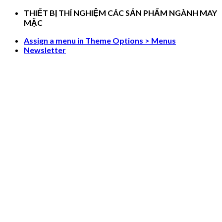
Skip
THIẾT BỊ THÍ NGHIỆM CÁC SẢN PHẨM NGÀNH MAY
to
MẶC
content
Assign a menu in Theme Options > Menus
Newsletter