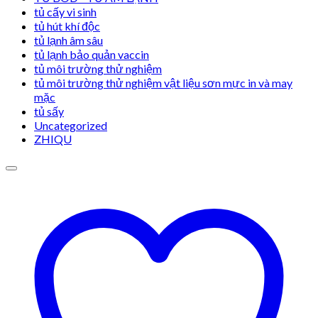
tủ cấy vi sinh
tủ hút khí độc
tủ lạnh âm sâu
tủ lạnh bảo quản vaccin
tủ môi trường thử nghiệm
tủ môi trường thử nghiệm vật liệu sơn mực in và may
mặc
tủ sấy
Uncategorized
ZHIQU