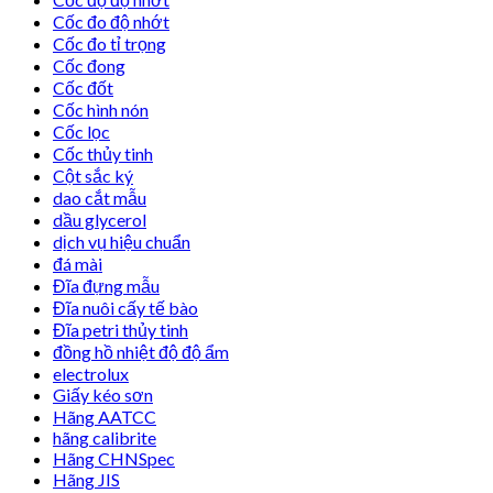
Cốc đo độ nhớt
Cốc đo tỉ trọng
Cốc đong
Cốc đốt
Cốc hình nón
Cốc lọc
Cốc thủy tinh
Cột sắc ký
dao cắt mẫu
dầu glycerol
dịch vụ hiệu chuẩn
đá mài
Đĩa đựng mẫu
Đĩa nuôi cấy tế bào
Đĩa petri thủy tinh
đồng hồ nhiệt độ độ ẩm
electrolux
Giấy kéo sơn
Hãng AATCC
hãng calibrite
Hãng CHNSpec
Hãng JIS