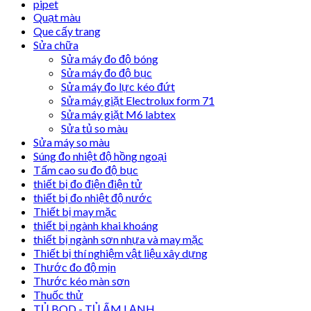
pipet
Quạt màu
Que cấy trang
Sửa chữa
Sửa máy đo độ bóng
Sửa máy đo độ bục
Sửa máy đo lực kéo đứt
Sửa máy giặt Electrolux form 71
Sửa máy giặt M6 labtex
Sửa tủ so màu
Sửa máy so màu
Súng đo nhiệt độ hồng ngoại
Tấm cao su đo độ bục
thiết bị đo điện điện tử
thiết bị đo nhiệt độ nước
Thiết bị may mặc
thiết bị ngành khai khoáng
thiết bị ngành sơn nhựa và may mặc
Thiết bị thí nghiệm vật liệu xây dựng
Thước đo độ mịn
Thước kéo màn sơn
Thuốc thử
TỦ BOD - TỦ ẤM LẠNH