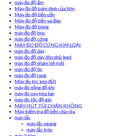
máy đo độ ẩm
Máy đo độ bám dính của Sơn
Máy đo độ bền uốn
Máy đo độ bền va đạp
Máy đo độ bóng
máy đo độ bục
máy đo độ cứng
MÁY ĐO ĐỘ CỨNG KIM LOẠI
máy đo độ dày
máy đo độ dày lớp phủ leed
máy đo độ nhám bề mặt
máy đo độ ồn
máy đo độ rung
Máy đo lực kéo đứt
máy đo nồng độ khí
máy đo oxy hòa tan
máy đo tốc độ gió
MÁY HÚT TÚI CHÂN KHÔNG
Máy kiểm tra độ bền chà rửa
máy lắc
máy lắc ngang
máy lắc tròn
máy li tâm