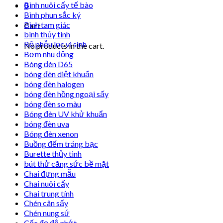
Bình nuôi cấy tế bào
0
Bình phun sắc ký
Bình tam giác
Cart
bình thủy tinh
Bộ phễu lọc vi sinh
No products in the cart.
Bơm nhu động
Bóng đèn D65
bóng đèn diệt khuẩn
bóng đèn halogen
bóng đèn hồng ngoại sấy
bóng đèn so màu
Bóng đèn UV khử khuẩn
bóng đèn uva
Bóng đèn xenon
Buồng đếm tráng bạc
Burette thủy tinh
bút thử căng sức bề mặt
Chai đựng mẫu
Chai nuôi cấy
Chai trung tính
Chén cân sấy
Chén nung sứ
Cốc đọ độ nhớt