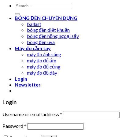
Search
for:
BÓNG ĐÈN CHUYÊN DỤNG
ballast
bóng đèn diệt khuẩn
bóng đèn hồng ngoại sấy
bóng đèn uva
Máy đo cầm tay
máy đo ánh sáng
máy đo độ ẩm
máy đo độ cứng
máy đo độ dày
Login
Newsletter
Login
Username or email address
*
Password
*