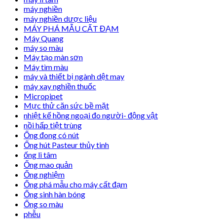
máy nghiền
máy nghiền dược liệu
MÁY PHÁ MẪU CẤT ĐẠM
Máy Quang
máy so màu
Máy tạo màn sơn
Máy tìm màu
máy và thiết bị ngành dệt may
máy xay nghiền thuốc
Micropipet
Mực thử căn sức bề mặt
nhiệt kế hồng ngoại đo người- động vật
nồi hấp tiệt trùng
Ống đong có nút
Ống hút Pasteur thủy tinh
ống li tâm
Ống mao quản
Ống nghiệm
Ống phá mẫu cho máy cất đạm
Ống sinh hàn bóng
Ống so màu
phễu