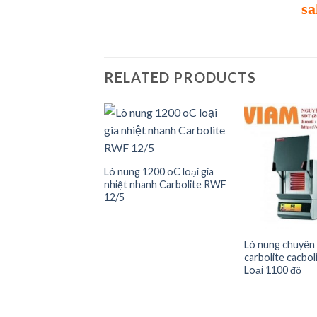
sa
RELATED PRODUCTS
 MINI 1,9 lít 1000
2.5-10
Add to
Add to
Lò nung 1200 oC loại gia
wishlist
wishlist
nhiệt nhanh Carbolite RWF
12/5
Lò nung chuyên
carbolite cacbo
Loại 1100 độ