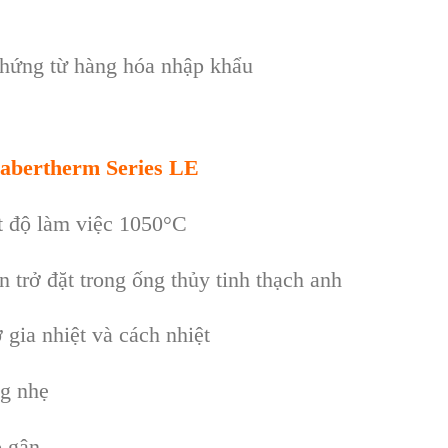
chứng từ h
àng hóa nh
ập khẩu
abertherm
Series LE
t độ làm việc 1050°C
n trở đặt trong ống thủy tinh thạch anh
 gia nhiệt và cách nhiệt
ng nhẹ
ó gân