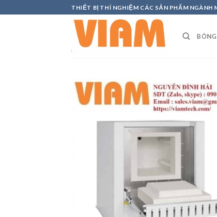
Skip
THIẾT BỊ THÍ NGHIỆM CÁC SẢN PHẨM NGÀNH
to
content
BÓNG