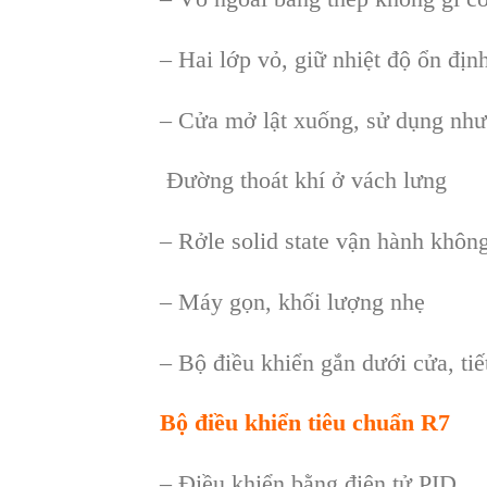
– Hai lớp vỏ, giữ nhiệt độ ổn địn
– Cửa mở lật xuống, sử dụng như
Đường thoát khí ở vách lưng
– Rởle solid state vận hành khôn
– Máy gọn, khối lượng nhẹ
– Bộ điều khiển gắn dưới cửa, ti
Bộ điều khiển tiêu chuẩn R7
– Điều khiển bằng điện tử PID