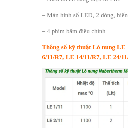
– Màn hình số LED, 2 dòng, hiển t
– 4 phím bấm điều chỉnh
Thông s
ố kỹ thuật
Lò nung
LE 
6/11/R7
,
LE
14
/11/R7
,
LE 24/11