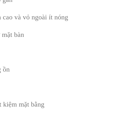
h cao và vỏ ngoài ít nóng
 mặt bàn
g ồn
ết kiệm mặt bằng