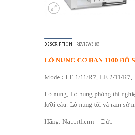
DESCRIPTION
REVIEWS (0)
LÒ NUNG CƠ BẢN 1100 ĐÔ
Model:
LE 1/11/R7
,
LE 2/11/R7
,
Lò nung, Lò nung phòng thí nghiệ
lưỡi câu, Lò nung tôi và ram sứ
H
ãng: Nabertherm – Đ
ức