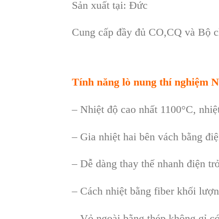
Sản xu
ất t
ại: Đức
Cung cấp đầy đủ CO,CQ v
à B
ộ 
Tính năng lò nung thí nghi
ệm N
– Nhiệt độ cao nhất 1100°C, nhiệ
– Gia nhiệt hai bên vách bằng điệ
– Dễ dàng thay thế nhanh điện trở
– Cách nhiệt bằng fiber khối lượ
– Vỏ ngoài bằng thép không gỉ c