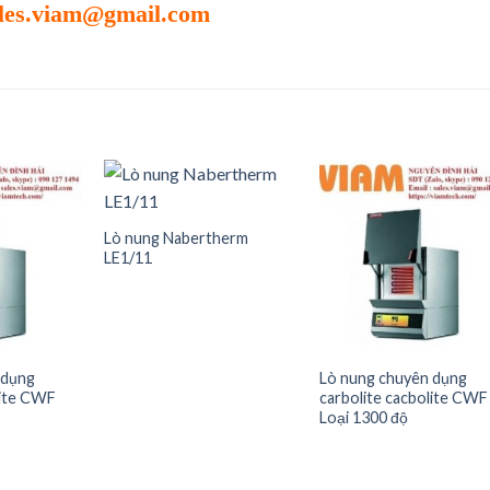
les.viam@gmail.com
Lò nung Nabertherm
LE1/11
Add to
Add to
Add t
wishlist
wishlist
wishli
 dụng
Lò nung chuyên dụng
lite CWF
carbolite cacbolite CWF
Loại 1300 độ