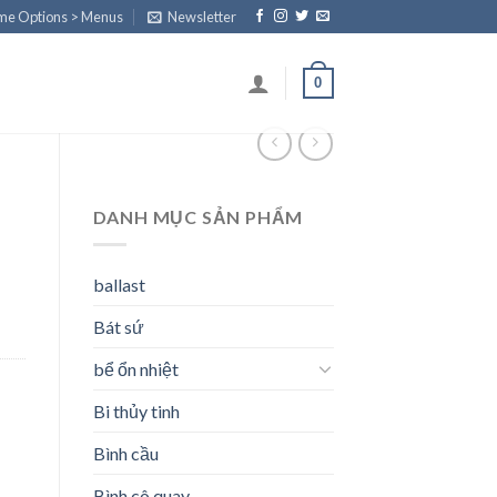
eme Options > Menus
Newsletter
0
DANH MỤC SẢN PHẨM
ballast
Bát sứ
bể ổn nhiệt
Bi thủy tinh
Bình cầu
Bình cô quay