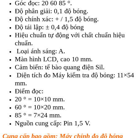
Góc đọc: 20 60 85 °.
Độ phân giải: 0,1 độ bóng.
Độ chính xác: + / 1,5 độ bóng.
Độ tái lập: ± 0,4 độ bóng
Hiệu chuẩn tự động với chất chuẩn hiệu
chuẩn.
Loại ánh sáng: A.
Màn hình LCD, cao 10 mm.
Cảm biến: tế bào quang điện Sil.
Diện tích đo Máy kiểm tra độ bóng: 11×54
mm.
Điểm đọc:
20 ° = 10×10 mm.
60 ° = 10×20 mm.
85 ° = 7×24 mm.
Nguồn cung cấp: Pin 1,5 V.
Cung cấp bao gồm: Máy chính đo độ bóng