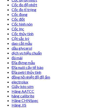
Cốc đo độ nhớt
Cốc đo tỉ trọng
Cốc đong
Cốc đốt
Cốc hình nón
Cốc lọc
Cốc thủy tinh
Cột sắc ký
dao cắt mẫu
dầu glycerol
dịch vụ hiệu chuẩn
đá mài
Đĩa đựng mẫu
Đĩa nuôi cấy tế bào
Đĩa petri thủy tinh
đồng hồ nhiệt độ độ ẩm
electrolux
Giấy kéo sơn
Hãng AATCC
hãng calibrite
Hãng CHNSpec
Hãng JIS