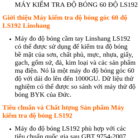
MÁY KIỂM TRA ĐỘ BÓNG 60 ĐỘ LS19
Giới thiệu Máy kiểm tra độ bóng
góc 60 độ
LS192 Linshang
Máy đo đ
ộ b
óng c
ầm tay Linshang LS192
c
ó th
ể được sử dụng để kiểm tra độ b
óng
b
ề mặt của sơn, chất phủ, mực, nhựa, giấy,
gạch, gốm sứ, đ
á, kim lo
ại v
à các s
ản phẩm
mạ điện. N
ó là m
ột m
áy đo đ
ộ b
óng góc 60
đ
ộ với dải đo l
ên đ
ến 1000GU. Dữ liệu thử
nghiệm c
ó th
ể được so s
ánh v
ới m
áy th
ử độ
b
óng BYK c
ủa Đức.
Tiêu chuẩn và Chất lượng Sản phẩm
Máy
kiểm tra độ bóng
LS192
Máy đo độ bóng LS192 phù hợp với các
tiêu chuẩn quốc gia sau GBT 9754-2007