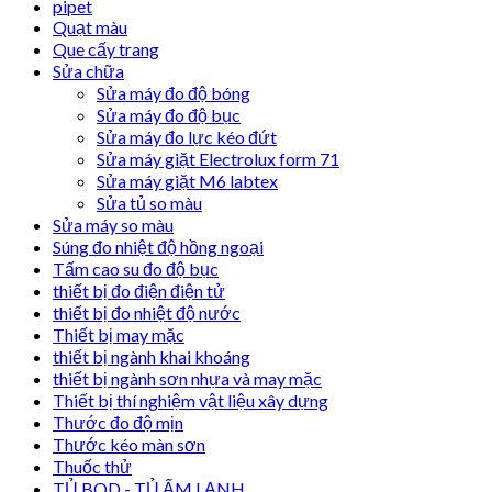
pipet
Quạt màu
Que cấy trang
Sửa chữa
Sửa máy đo độ bóng
Sửa máy đo độ bục
Sửa máy đo lực kéo đứt
Sửa máy giặt Electrolux form 71
Sửa máy giặt M6 labtex
Sửa tủ so màu
Sửa máy so màu
Súng đo nhiệt độ hồng ngoại
Tấm cao su đo độ bục
thiết bị đo điện điện tử
thiết bị đo nhiệt độ nước
Thiết bị may mặc
thiết bị ngành khai khoáng
thiết bị ngành sơn nhựa và may mặc
Thiết bị thí nghiệm vật liệu xây dựng
Thước đo độ mịn
Thước kéo màn sơn
Thuốc thử
TỦ BOD - TỦ ẤM LẠNH