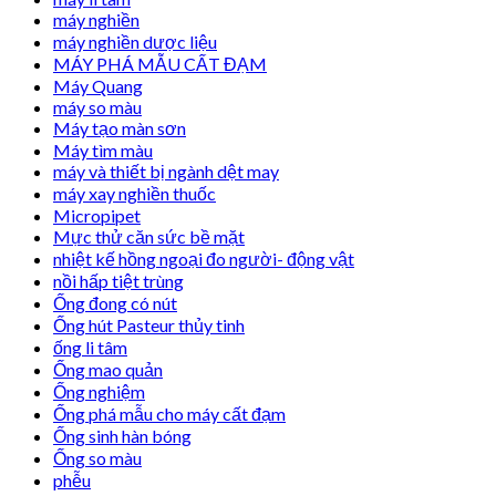
máy nghiền
máy nghiền dược liệu
MÁY PHÁ MẪU CẤT ĐẠM
Máy Quang
máy so màu
Máy tạo màn sơn
Máy tìm màu
máy và thiết bị ngành dệt may
máy xay nghiền thuốc
Micropipet
Mực thử căn sức bề mặt
nhiệt kế hồng ngoại đo người- động vật
nồi hấp tiệt trùng
Ống đong có nút
Ống hút Pasteur thủy tinh
ống li tâm
Ống mao quản
Ống nghiệm
Ống phá mẫu cho máy cất đạm
Ống sinh hàn bóng
Ống so màu
phễu