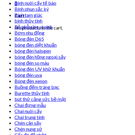
Bình nuôi cấy tế bào
0
Bình phun sắc ký
Bình tam giác
Cart
bình thủy tinh
Bộ phễu lọc vi sinh
No products in the cart.
Bơm nhu động
Bóng đèn D65
bóng đèn diệt khuẩn
bóng đèn halogen
bóng đèn hồng ngoại sấy
bóng đèn so màu
Bóng đèn UV khử khuẩn
bóng đèn uva
Bóng đèn xenon
Buồng đếm tráng bạc
Burette thủy tinh
bút thử căng sức bề mặt
Chai đựng mẫu
Chai nuôi cấy
Chai trung tính
Chén cân sấy
Chén nung sứ
Cốc đọ độ nhớt