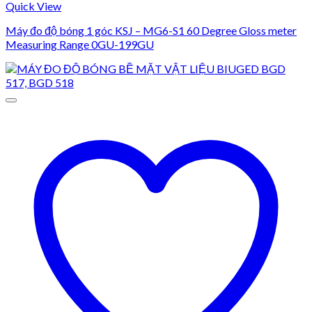
Quick View
Máy đo độ bóng 1 góc KSJ – MG6-S1 60 Degree Gloss meter
Measuring Range 0GU-199GU