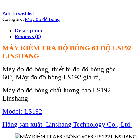
Add to wishlist
Category:
Máy đo độ bóng
Description
Reviews (0)
M
ÁY KI
ỂM TRA ĐỘ B
ÓNG 60 ĐỘ LS192
LINSHANG
Máy đo độ bóng, thiết bị đo độ bóng góc
60°,
M
áy đo đ
ộ b
óng LS192 giá rẻ,
Máy đo độ bóng chất lượng cao LS192
Linshang
Model: LS192
Hãng sản xuất: Linshang Technology Co., Ltd.