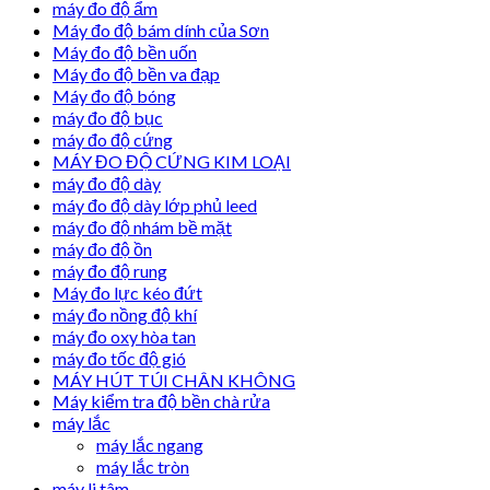
máy đo độ ẩm
Máy đo độ bám dính của Sơn
Máy đo độ bền uốn
Máy đo độ bền va đạp
Máy đo độ bóng
máy đo độ bục
máy đo độ cứng
MÁY ĐO ĐỘ CỨNG KIM LOẠI
máy đo độ dày
máy đo độ dày lớp phủ leed
máy đo độ nhám bề mặt
máy đo độ ồn
máy đo độ rung
Máy đo lực kéo đứt
máy đo nồng độ khí
máy đo oxy hòa tan
máy đo tốc độ gió
MÁY HÚT TÚI CHÂN KHÔNG
Máy kiểm tra độ bền chà rửa
máy lắc
máy lắc ngang
máy lắc tròn
máy li tâm