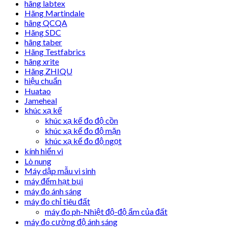
hãng labtex
Hãng Martindale
hãng QCQA
Hãng SDC
hãng taber
Hãng Testfabrics
hãng xrite
Hãng ZHIQU
hiệu chuẩn
Huatao
Jameheal
khúc xạ kế
khúc xạ kế đo độ cồn
khúc xạ kế đo độ mặn
khúc xạ kế đo độ ngọt
kính hiển vi
Lò nung
Máy dập mẫu vi sinh
máy đếm hạt bụi
máy đo ánh sáng
máy đo chỉ tiêu đất
máy đo ph-Nhiệt độ-độ ẩm của đất
máy đo cường độ ánh sáng