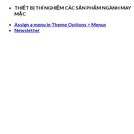
Skip
THIẾT BỊ THÍ NGHIỆM CÁC SẢN PHẨM NGÀNH MAY
to
MẶC
content
Assign a menu in Theme Options > Menus
Newsletter