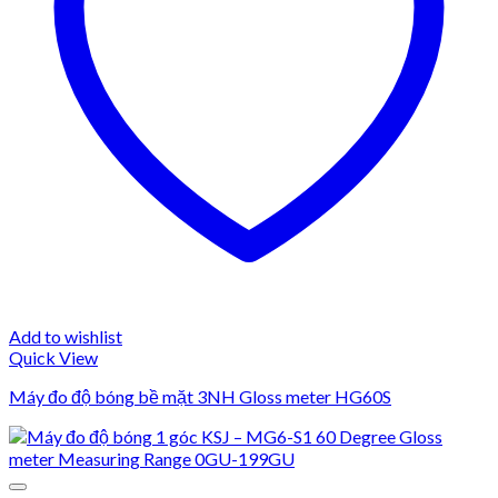
Add to wishlist
Quick View
Máy đo độ bóng bề mặt 3NH Gloss meter HG60S