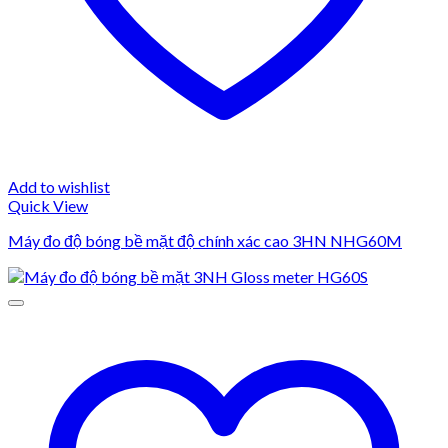
Add to wishlist
Quick View
Máy đo độ bóng bề mặt độ chính xác cao 3HN NHG60M