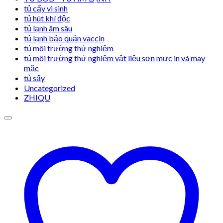
tủ cấy vi sinh
tủ hút khí độc
tủ lạnh âm sâu
tủ lạnh bảo quản vaccin
tủ môi trường thử nghiệm
tủ môi trường thử nghiệm vật liệu sơn mực in và may
mặc
tủ sấy
Uncategorized
ZHIQU