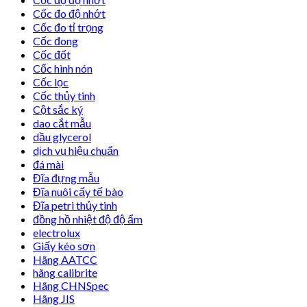
Cốc đo độ nhớt
Cốc đo tỉ trọng
Cốc đong
Cốc đốt
Cốc hình nón
Cốc lọc
Cốc thủy tinh
Cột sắc ký
dao cắt mẫu
dầu glycerol
dịch vụ hiệu chuẩn
đá mài
Đĩa đựng mẫu
Đĩa nuôi cấy tế bào
Đĩa petri thủy tinh
đồng hồ nhiệt độ độ ẩm
electrolux
Giấy kéo sơn
Hãng AATCC
hãng calibrite
Hãng CHNSpec
Hãng JIS