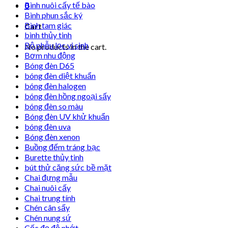
Bình nuôi cấy tế bào
0
Bình phun sắc ký
Bình tam giác
Cart
bình thủy tinh
Bộ phễu lọc vi sinh
No products in the cart.
Bơm nhu động
Bóng đèn D65
bóng đèn diệt khuẩn
bóng đèn halogen
bóng đèn hồng ngoại sấy
bóng đèn so màu
Bóng đèn UV khử khuẩn
bóng đèn uva
Bóng đèn xenon
Buồng đếm tráng bạc
Burette thủy tinh
bút thử căng sức bề mặt
Chai đựng mẫu
Chai nuôi cấy
Chai trung tính
Chén cân sấy
Chén nung sứ
Cốc đọ độ nhớt