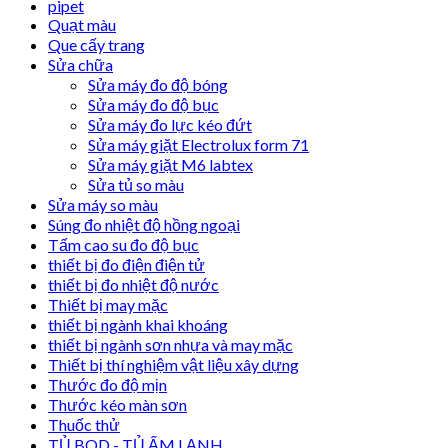
pipet
Quạt màu
Que cấy trang
Sửa chữa
Sửa máy đo độ bóng
Sửa máy đo độ bục
Sửa máy đo lực kéo đứt
Sửa máy giặt Electrolux form 71
Sửa máy giặt M6 labtex
Sửa tủ so màu
Sửa máy so màu
Súng đo nhiệt độ hồng ngoại
Tấm cao su đo độ bục
thiết bị đo điện điện tử
thiết bị đo nhiệt độ nước
Thiết bị may mặc
thiết bị ngành khai khoáng
thiết bị ngành sơn nhựa và may mặc
Thiết bị thí nghiệm vật liệu xây dựng
Thước đo độ mịn
Thước kéo màn sơn
Thuốc thử
TỦ BOD - TỦ ẤM LẠNH