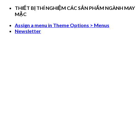
Skip
THIẾT BỊ THÍ NGHIỆM CÁC SẢN PHẨM NGÀNH MAY
to
MẶC
content
Assign a menu in Theme Options > Menus
Newsletter