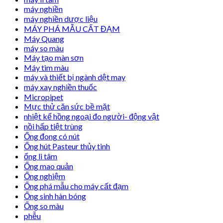
máy nghiền
máy nghiền dược liệu
MÁY PHÁ MẪU CẤT ĐẠM
Máy Quang
máy so màu
Máy tạo màn sơn
Máy tìm màu
máy và thiết bị ngành dệt may
máy xay nghiền thuốc
Micropipet
Mực thử căn sức bề mặt
nhiệt kế hồng ngoại đo người- động vật
nồi hấp tiệt trùng
Ống đong có nút
Ống hút Pasteur thủy tinh
ống li tâm
Ống mao quản
Ống nghiệm
Ống phá mẫu cho máy cất đạm
Ống sinh hàn bóng
Ống so màu
phễu