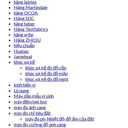
hãng labtex
Hãng Martindale
hãng QCQA
Hãng SDC
hãng taber
Hãng Testfabrics
hãng xrite
Hãng ZHIQU
hiệu chuẩn
Huatao
Jameheal
khúc xạ kế
khúc xạ kế đo độ cồn
khúc xạ kế đo độ mặn
khúc xạ kế đo độ ngọt
kính hiển vi
Lò nung
Máy dập mẫu vi sinh
máy đếm hạt bụi
máy đo ánh sáng
máy đo chỉ tiêu đất
máy đo ph-Nhiệt độ-độ ẩm của đất
máy đo cường độ ánh sáng