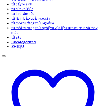
tủ cấy vi sinh
tủ hút khí độc
tủ lạnh âm sâu
tủ lạnh bảo quản vaccin
tủ môi trường thử nghiệm
tủ môi trường thử nghiệm vật liệu sơn mực in và may
mặc
tủ sấy
Uncategorized
ZHIQU