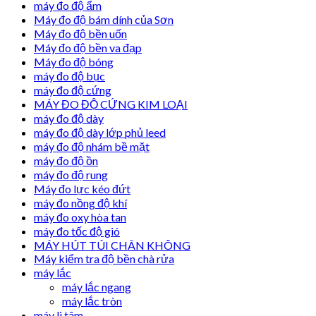
máy đo độ ẩm
Máy đo độ bám dính của Sơn
Máy đo độ bền uốn
Máy đo độ bền va đạp
Máy đo độ bóng
máy đo độ bục
máy đo độ cứng
MÁY ĐO ĐỘ CỨNG KIM LOẠI
máy đo độ dày
máy đo độ dày lớp phủ leed
máy đo độ nhám bề mặt
máy đo độ ồn
máy đo độ rung
Máy đo lực kéo đứt
máy đo nồng độ khí
máy đo oxy hòa tan
máy đo tốc độ gió
MÁY HÚT TÚI CHÂN KHÔNG
Máy kiểm tra độ bền chà rửa
máy lắc
máy lắc ngang
máy lắc tròn
máy li tâm