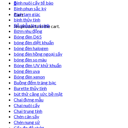
Bình nuôi cấy tế bào
0
Bình phun sắc ký
Bình tam giác
Cart
bình thủy tinh
Bộ phễu lọc vi sinh
No products in the cart.
Bơm nhu động
Bóng đèn D65
bóng đèn diệt khuẩn
bóng đèn halogen
bóng đèn hồng ngoại sấy
bóng đèn so màu
Bóng đèn UV khử khuẩn
bóng đèn uva
Bóng đèn xenon
Buồng đếm tráng bạc
Burette thủy tinh
bút thử căng sức bề mặt
Chai đựng mẫu
Chai nuôi cấy
Chai trung tính
Chén cân sấy
Chén nung sứ
Cốc đọ độ nhớt