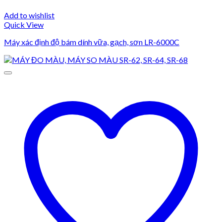
Add to wishlist
Quick View
Máy xác định độ bám dính vữa, gạch, sơn LR-6000C