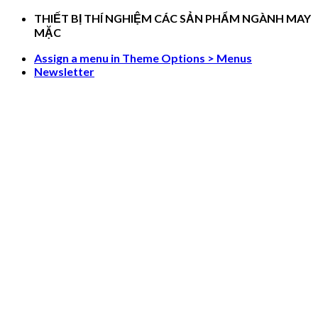
Skip
THIẾT BỊ THÍ NGHIỆM CÁC SẢN PHẨM NGÀNH MAY
to
MẶC
content
Assign a menu in Theme Options > Menus
Newsletter