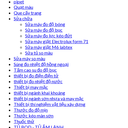
pipet
Quạt màu
Que cấy trang
Sửa chữa
Sửa máy đo độ bóng
Sửa máy đo độ bục
Sửa máy đo lực kéo đứt
Sửa máy giặt Electrolux form 71
Sửa máy giặt M6 labtex
Sửa tủ so màu
Sửa máy so màu
Súng đo nhiệt độ hồng ngoại
Tấm cao su đo độ bục
thiết bị đo điện điện tử
thiết bị đo nhiệt độ nước
Thiết bị may mặc
thiết bị ngành khai khoáng
thiết bị ngành sơn nhựa và may mặc
Thiết bị thí nghiệm vật liệu xây dựng
Thước đo độ mịn
Thước kéo màn sơn
Thuốc thử
TỦ BOD - TỦ ẤM LẠNH