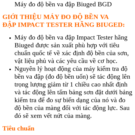
Máy đo độ bền va đập Biuged BGD
GIỚI THIỆU M
ÁY ĐO Đ
Ộ BỀN
VA
ĐẬP
IMPACT TESTER H
ÃNG BIUGED:
Máy đo đ
ộ bền
va đập
Impact Tester h
ãng
Biuged đư
ợc sản xuất ph
ù h
ợp với ti
êu
chu
ẩn quốc tế về x
ác đ
ịnh độ bền của sơn,
vật liệu phủ v
à các yêu c
ầu về cơ học.
Nguy
ên lý ho
ạt động của m
áy ki
ểm tra độ
bền va đập (đo độ bền uốn) sẽ t
ác đ
ộng l
ên
tr
ọng lượng giảm từ 1 chiều cao nhất định
v
à tác đ
ộng l
ên t
ấm bảng sơn đặt dưới bảng
kiểm tra để đo sự biến dạng của n
ó và đo
đ
ộ bền của m
àng đ
ối với t
ác đ
ộng lực. Sau
đ
ó s
ẽ xem vết nứt của m
àng.
Tiêu chuẩn