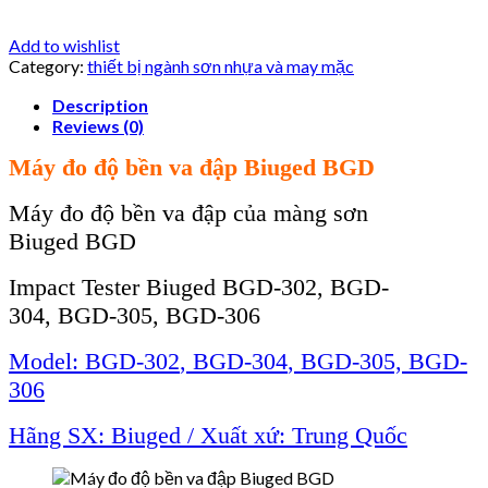
Add to wishlist
Category:
thiết bị ngành sơn nhựa và may mặc
Description
Reviews (0)
Máy đo độ bền va đập
Biuged
BGD
Máy đo độ bền va đập của màng sơn
Biuged BGD
Impact Tester
Biuged BGD-302,
BGD-
304
,
BGD-305, BGD-306
Model: BGD-302
,
BGD-304
,
BGD-305, BGD-
306
Hãng SX: Biuged / Xu
ất xứ: Trung Quốc