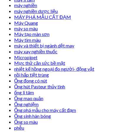
máy nghiền
máy nghiền dược liệu
MÁY PHÁ MẪU CẤT ĐẠM
Máy Quang
máy so màu
Máy tạo màn sơn
Máy tìm màu
máy và thiết bị ngành dệt may
máy xay nghiền thuốc
Micropipet
Mực thử căn sức bề mặt
nhiệt kế hồng ngoại đo người- động vật
nồi hấp tiệt trùng
Ống đong có nút
Ống hút Pasteur thủy tinh
ống li tâm
Ống mao quản
Ống nghiệm
Ống phá mẫu cho máy cất đạm
Ống sinh hàn bóng
Ống so màu
phễu