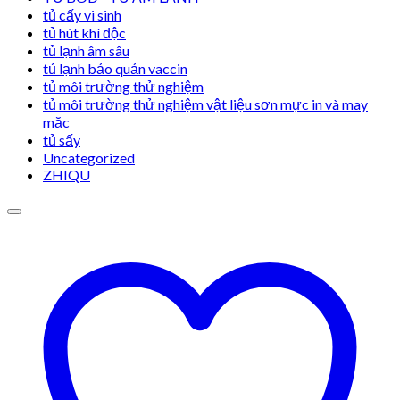
tủ cấy vi sinh
tủ hút khí độc
tủ lạnh âm sâu
tủ lạnh bảo quản vaccin
tủ môi trường thử nghiệm
tủ môi trường thử nghiệm vật liệu sơn mực in và may
mặc
tủ sấy
Uncategorized
ZHIQU