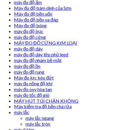
máy đo độ ẩm
Máy đo độ bám dính của Sơn
Máy đo độ bền uốn
Máy đo độ bền va đạp
Máy đo độ bóng
máy đo độ bục
máy đo độ cứng
MÁY ĐO ĐỘ CỨNG KIM LOẠI
máy đo độ dày
máy đo độ dày lớp phủ leed
máy đo độ nhám bề mặt
máy đo độ ồn
máy đo độ rung
Máy đo lực kéo đứt
máy đo nồng độ khí
máy đo oxy hòa tan
máy đo tốc độ gió
MÁY HÚT TÚI CHÂN KHÔNG
Máy kiểm tra độ bền chà rửa
máy lắc
máy lắc ngang
máy lắc tròn
máy li tâm