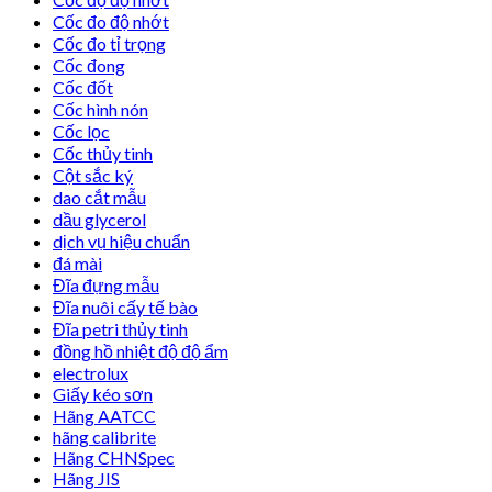
Cốc đo độ nhớt
Cốc đo tỉ trọng
Cốc đong
Cốc đốt
Cốc hình nón
Cốc lọc
Cốc thủy tinh
Cột sắc ký
dao cắt mẫu
dầu glycerol
dịch vụ hiệu chuẩn
đá mài
Đĩa đựng mẫu
Đĩa nuôi cấy tế bào
Đĩa petri thủy tinh
đồng hồ nhiệt độ độ ẩm
electrolux
Giấy kéo sơn
Hãng AATCC
hãng calibrite
Hãng CHNSpec
Hãng JIS