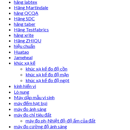
hãng labtex
Hãng Martindale
hãng QCQA
Hãng SDC
hãng taber
Hãng Testfabrics
hãng xrite
Hãng ZHIQU
hiệu chuẩn
Huatao
Jameheal
khúc xạ kế
khúc xạ kế đo độ cồn
khúc xạ kế đo độ mặn
khúc xạ kế đo độ ngọt
kính hiển vi
Lò nung
Máy dập mẫu vi sinh
máy đếm hạt bụi
máy đo ánh sáng
máy đo chỉ tiêu đất
máy đo ph-Nhiệt độ-độ ẩm của đất
máy đo cường độ ánh sáng