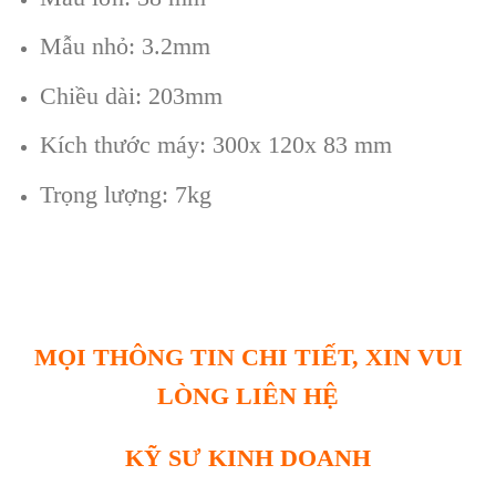
Mẫu nhỏ: 3.2mm
Chiều d
ài: 203mm
Kích thư
ớc m
áy: 300x 120x 83 mm
Tr
ọng lượng: 7kg
MỌI THÔNG TIN CHI TIẾT, XIN VUI
LÒNG LIÊN HỆ
KỸ SƯ KINH DOANH