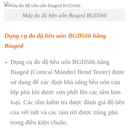
Máy đo độ bền uốn Biuged BGD566
Dụng cụ đo độ bền uốn BGD566 h
ãng
Biuged
D
ụng cụ đo độ bền uốn BGD566 h
ãng
Biuged (Conical Mandrel Bend Tester) đư
ợc
sử dụng để x
ác đ
ịnh khả năng bền uốn của
lớp phủ khi được sơn phết l
ên các t
ấm kim
loại. C
ác t
ấm kiểm tra được đ
ánh giá đ
ộ bền
của vết nứt v
à các t
ấm rời được tr
áng ph
ủ
trong điều kiện chuẩn.