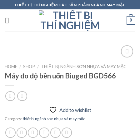
Skip
THIẾT BỊ THÍ NGHIỆM CÁC SẢN PHẨM NGÀNH MAY MẶC
to
content
0
HOME
/
SHOP
/
THIẾT BỊ NGÀNH SƠN NHỰA VÀ MAY MẶC
Máy đo độ bền uốn Biuged BGD566
Add to
wishlist
Add to wishlist
Category:
thiết bị ngành sơn nhựa và may mặc