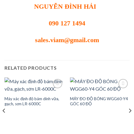
NGUYỄN ĐÌNH HẢI
090 127 1494
sales.viam@gmail.com
RELATED PRODUCTS
Máy xác định độ bám dính vữa,
MÁY ĐO ĐỘ BÓNG WGG60-Y4
Add to
Add to
gạch, sơn LR-6000C
GÓC 60 ĐỘ
wishlist
wishlist