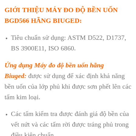
GIỚI THIỆU MÁY ĐO ĐỘ BỀN UỐN
BGD566 H
ÃNG BIUGED:
Tiêu chu
ẩn sử dụng: ASTM D522, D1737,
BS 3900E11, ISO 6860.
Ứng dụng Máy đo độ bền uốn h
ãng
Biuged:
đư
ợc sử dụng để x
ác đ
ịnh khả năng
bền uốn của lớp phủ khi được sơn phết l
ên các
t
ấm kim loại.
C
ác t
ấm kiểm tra được đ
ánh giá đ
ộ bền của
vết nứt v
à các t
ấm rời được tr
áng ph
ủ trong
điều kiện chuẩn.