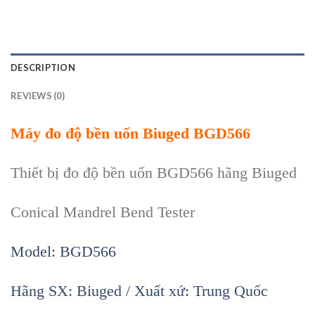
DESCRIPTION
REVIEWS (0)
Máy
đo độ bền uốn
Biuged
BGD566
Thiết bị
đo độ bền uốn BGD566 h
ãng Biuged
Conical Mandrel Bend Tester
Model: BGD566
Hãng SX: Biuged / Xu
ất xứ: Trung Quốc