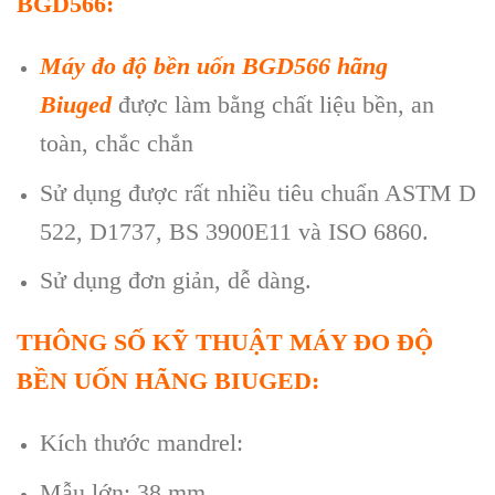
BGD566:
Máy đo độ bền uốn BGD566 h
ãng
Biuged
đư
ợc l
àm b
ằng chất liệu bền, an
to
àn, ch
ắc chắn
Sử dụng được rất nhiều ti
êu chu
ẩn ASTM D
522, D1737, BS 3900E11 v
à ISO 6860.
S
ử dụng đơn giản, dễ d
àng.
THÔNG S
Ố KỸ THUẬT MÁY ĐO ĐỘ
BỀN UỐN H
ÃNG BIUGED:
Kích thư
ớc mandrel:
Mẫu lớn: 38 mm