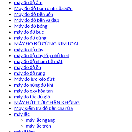
máy đo độ ẩm
Máy đo độ bám dính của Sơn
Máy đo độ bền uốn
Máy đo độ bền va đạp
Máy đo độ bóng
máy đo độ bục
máy đo độ cứng
MÁY ĐO ĐỘ CỨNG KIM LOẠI
máy đo độ dày
máy đo độ dày lớp phủ leed
máy đo độ nhám bề mặt
máy đo độ ồn
máy đo độ rung
Máy đo lực kéo đứt
máy đo nồng độ khí
máy đo oxy hòa tan
máy đo tốc độ gió
MÁY HÚT TÚI CHÂN KHÔNG
Máy kiểm tra độ bền chà rửa
máy lắc
máy lắc ngang
máy lắc tròn
máy li tâm