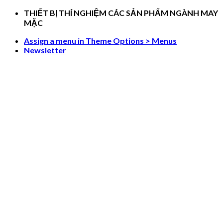
Skip
THIẾT BỊ THÍ NGHIỆM CÁC SẢN PHẨM NGÀNH MAY
to
MẶC
content
Assign a menu in Theme Options > Menus
Newsletter