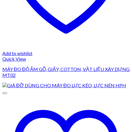
Add to wishlist
Quick View
MÁY ĐO ĐỘ ẨM GỖ, GIẤY, COTTON, VẬT LIỆU XÂY DỰNG
MT02