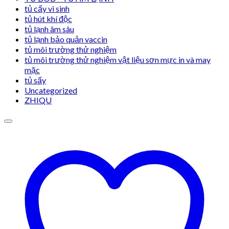
tủ cấy vi sinh
tủ hút khí độc
tủ lạnh âm sâu
tủ lạnh bảo quản vaccin
tủ môi trường thử nghiệm
tủ môi trường thử nghiệm vật liệu sơn mực in và may
mặc
tủ sấy
Uncategorized
ZHIQU