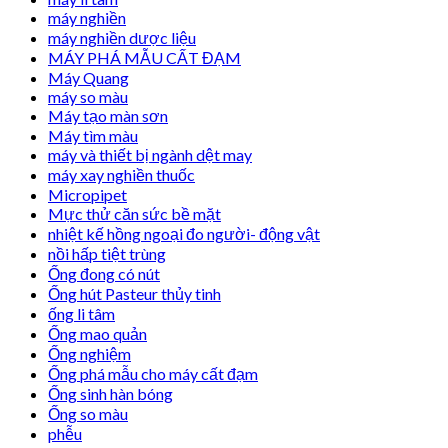
máy nghiền
máy nghiền dược liệu
MÁY PHÁ MẪU CẤT ĐẠM
Máy Quang
máy so màu
Máy tạo màn sơn
Máy tìm màu
máy và thiết bị ngành dệt may
máy xay nghiền thuốc
Micropipet
Mực thử căn sức bề mặt
nhiệt kế hồng ngoại đo người- động vật
nồi hấp tiệt trùng
Ống đong có nút
Ống hút Pasteur thủy tinh
ống li tâm
Ống mao quản
Ống nghiệm
Ống phá mẫu cho máy cất đạm
Ống sinh hàn bóng
Ống so màu
phễu