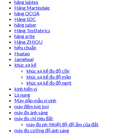
hãng labtex
Hãng Martindale
hãng QCQA
Hãng SDC
hãng taber
Hãng Testfabrics
hãng xrite
Hãng ZHIQU
hiệu chuẩn
Huatao
Jameheal
khúc xạ kế
khúc xạ kế đo độ cồn
khúc xạ kế đo độ mặn
khúc xạ kế đo độ ngọt
kính hiển vi
Lò nung
Máy dập mẫu vi sinh
máy đếm hạt bụi
máy đo ánh sáng
máy đo chỉ tiêu đất
máy đo ph-Nhiệt độ-độ ẩm của đất
máy đo cường độ ánh sáng