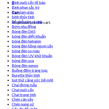
Bình nuôi cấy tế bào
0
Bình phun sắc ký
Bình tam giác
Cart
bình thủy tinh
Bộ phễu lọc vi sinh
No products in the cart.
Bơm nhu động
Bóng đèn D65
bóng đèn diệt khuẩn
bóng đèn halogen
bóng đèn hồng ngoại sấy
bóng đèn so màu
Bóng đèn UV khử khuẩn
bóng đèn uva
Bóng đèn xenon
Buồng đếm tráng bạc
Burette thủy tinh
bút thử căng sức bề mặt
Chai đựng mẫu
Chai nuôi cấy
Chai trung tính
Chén cân sấy
Chén nung sứ
Cốc đọ độ nhớt