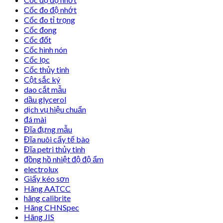
Cốc đo độ nhớt
Cốc đo tỉ trọng
Cốc đong
Cốc đốt
Cốc hình nón
Cốc lọc
Cốc thủy tinh
Cột sắc ký
dao cắt mẫu
dầu glycerol
dịch vụ hiệu chuẩn
đá mài
Đĩa đựng mẫu
Đĩa nuôi cấy tế bào
Đĩa petri thủy tinh
đồng hồ nhiệt độ độ ẩm
electrolux
Giấy kéo sơn
Hãng AATCC
hãng calibrite
Hãng CHNSpec
Hãng JIS