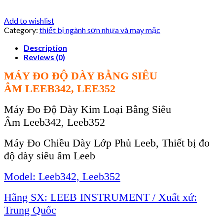
Add to wishlist
Category:
thiết bị ngành sơn nhựa và may mặc
Description
Reviews (0)
MÁY ĐO ĐỘ DÀY BẰNG SIÊU
ÂM
LEEB342, LEE352
Máy Đo Độ Dày Kim Loại Bằng Siêu
Âm
Leeb342, Leeb352
Máy Đo Chiều Dày Lớp Phủ Leeb, Thiết bị đo
độ dày siêu âm Leeb
Model:
Leeb342, Leeb352
Hãng SX: LEEB INSTRUMENT / Xuất xứ:
Trung Quốc