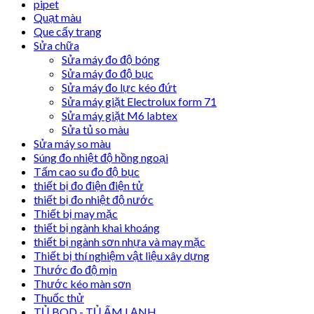
pipet
Quạt màu
Que cấy trang
Sửa chữa
Sửa máy đo độ bóng
Sửa máy đo độ bục
Sửa máy đo lực kéo đứt
Sửa máy giặt Electrolux form 71
Sửa máy giặt M6 labtex
Sửa tủ so màu
Sửa máy so màu
Súng đo nhiệt độ hồng ngoại
Tấm cao su đo độ bục
thiết bị đo điện điện tử
thiết bị đo nhiệt độ nước
Thiết bị may mặc
thiết bị ngành khai khoáng
thiết bị ngành sơn nhựa và may mặc
Thiết bị thí nghiệm vật liệu xây dựng
Thước đo độ mịn
Thước kéo màn sơn
Thuốc thử
TỦ BOD - TỦ ẤM LẠNH