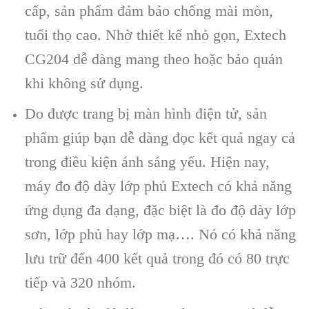
cấp, sản phẩm đảm bảo chống m
ài mòn,
tu
ổi thọ cao. Nhờ thiết kế nhỏ gọn, Extech
CG204 dễ d
àng mang theo ho
ặc bảo quản
khi kh
ông s
ử dụng.
Do được trang bị m
àn hình đi
ện tử, sản
phẩm gi
úp b
ạn dễ d
àng đ
ọc kết quả ngay cả
trong điều kiện
ánh sáng y
ếu. Hiện nay,
m
áy đo đ
ộ d
ày l
ớp phủ Extech c
ó kh
ả năng
ứng dụng đa dạng, đặc biệt l
à đo đ
ộ d
ày l
ớp
sơn, lớp phủ hay lớp mạ…. N
ó có kh
ả năng
lưu trữ đến 400 kết quả trong đ
ó có 80 tr
ực
tiếp v
à 320 nhóm.