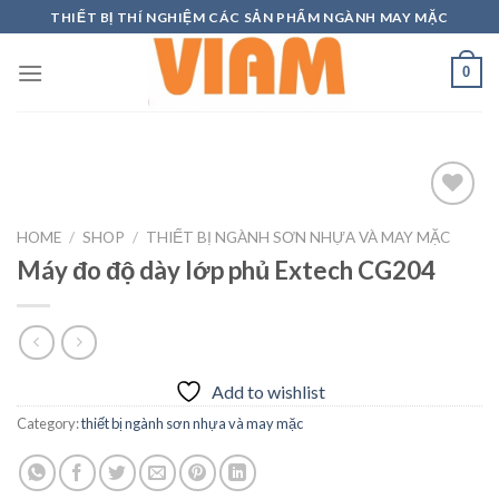
Skip
THIẾT BỊ THÍ NGHIỆM CÁC SẢN PHẨM NGÀNH MAY MẶC
to
content
0
HOME
/
SHOP
/
THIẾT BỊ NGÀNH SƠN NHỰA VÀ MAY MẶC
Máy đo độ dày lớp phủ Extech CG204
Add to
wishlist
Add to wishlist
Category:
thiết bị ngành sơn nhựa và may mặc