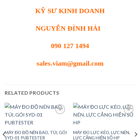
KỸ SƯ KINH DOANH
NGUYỄN ĐÌNH HẢI
090 127 1494
sales.viam@gmail.com
RELATED PRODUCTS
Add to
Add to
MÁY ĐO ĐỘ NÉN BAO, TÚI, GÓI
MÁY ĐO LỰC KÉO, LỰC NÉN,
wishlist
wishlist
SYD-01 PUBTESTER
LỰC CĂNG HIỆN SỐ HP