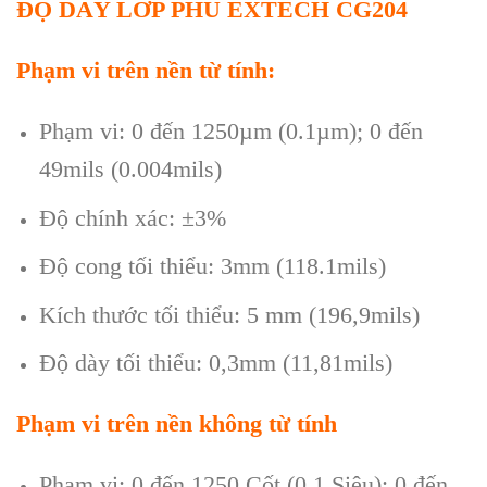
Đ
Ộ D
ÀY L
ỚP PHỦ EXTECH CG204
Phạm vi tr
ên n
ền từ t
ính:
Ph
ạm vi: 0 đến 1250
µm (0.1µm); 0 đ
ến
49mils (0.004mils)
Độ ch
ính xác: ±3%
Đ
ộ cong tối thiểu: 3mm (118.1mils)
K
ích thư
ớc tối thiểu: 5 mm (196,9mils)
Độ d
ày t
ối thiểu: 0,3mm (11,81mils)
Phạm vi tr
ên n
ền kh
ông t
ừ t
ính
Ph
ạm vi: 0 đến 1250 Cốt (0,1 Si
êu); 0 đ
ến