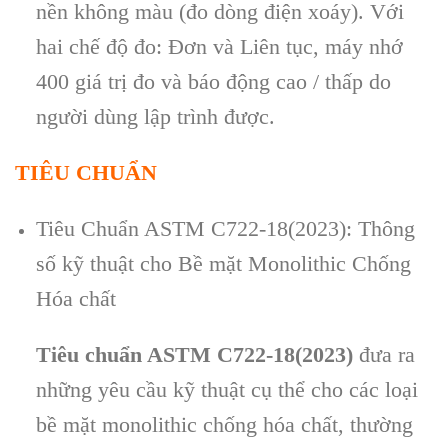
nền kh
ông màu (đo dòng đi
ện xo
áy). V
ới
hai chế độ đo: Đơn v
à Liên t
ục, m
áy nh
ớ
400 gi
á tr
ị đo v
à báo đ
ộng cao / thấp do
người d
ùng l
ập tr
ình đư
ợc.
TIÊU CHUẨN
Tiêu Chuẩn ASTM C722-18(2023): Thông
số kỹ thuật cho Bề mặt Monolithic Chống
Hóa chất
Tiêu chuẩn ASTM C722-18(2023)
đưa ra
những yêu cầu kỹ thuật cụ thể cho các loại
bề mặt monolithic chống hóa chất, thường