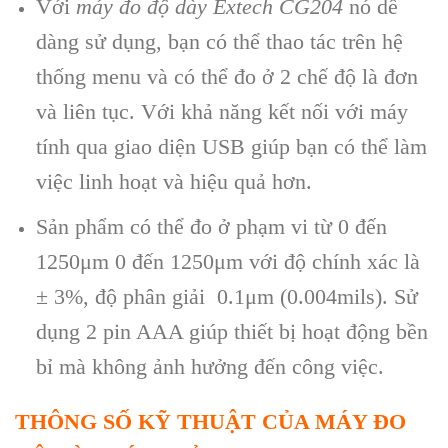
V
ới
m
áy đo đ
ộ d
ày Extech CG204
nó d
ễ
d
àng s
ử dụng, bạn c
ó th
ể thao t
ác trên h
ệ
thống menu v
à có th
ể đo ở 2 chế độ l
à đơn
và liên t
ục. Với khả năng kết nối với m
áy
tính qua giao di
ện USB gi
úp b
ạn c
ó th
ể l
àm
vi
ệc linh hoạt v
à hi
ệu quả hơn.
Sản phẩm c
ó th
ể đo ở phạm vi từ 0 đến
1250
μm 0 đ
ến 1250
μm v
ới độ ch
ính xác là
± 3%, đ
ộ ph
ân gi
ải 0.1
μm (0.004mils). S
ử
dụng 2 pin AAA gi
úp thi
ết bị hoạt động bền
bỉ m
à không
ảnh hưởng đến c
ông vi
ệc.
TH
ÔNG S
Ố KỸ THUẬT CỦA M
ÁY ĐO