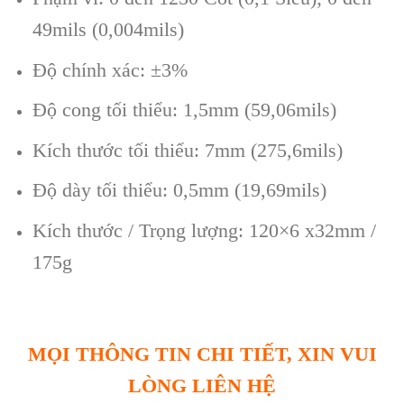
49mils (0,004mils)
Độ ch
ính xác: ±3%
Đ
ộ cong tối thiểu: 1,5mm (59,06mils)
K
ích thư
ớc tối thiểu: 7mm (275,6mils)
Độ d
ày t
ối thiểu: 0,5mm (19,69mils)
K
ích thư
ớc / Trọng lượng: 120×6 x32mm /
175g
MỌI THÔNG TIN CHI TIẾT, XIN VUI
LÒNG LIÊN HỆ