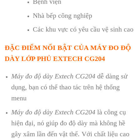
Bệnh viện
Nhà bếp công nghiệp
Các khu vực có yêu cầu vệ sinh cao
ĐẶC ĐIỂM NỔI BẬT CỦA M
ÁY ĐO Đ
Ộ
D
ÀY L
ỚP PHỦ EXTECH CG204
M
áy đo đ
ộ d
ày Extech CG204
d
ễ d
àng s
ử
dụng, bạn c
ó th
ể thao t
ác trên h
ệ thống
menu
M
áy đo đ
ộ d
ày Extech CG204
là công c
ụ
hiện đại, n
ó giúp đo đ
ộ d
ày mà không h
ề
g
ây xâm l
ần đến vật thể. Với chất liệu cao