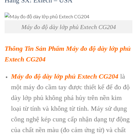
Hãng SX: Extech – USA
Máy đo độ dày lớp phủ Extech CG204
Th
ông Tin S
ản Phẩm
M
áy đo đ
ộ d
ày l
ớp phủ
Extech CG204
M
áy đo đ
ộ d
ày l
ớp phủ Extech CG204
l
à
m
ột m
áy đo c
ầm tay được thiết kế để đo độ
d
ày l
ớp phủ kh
ông phá h
ủy tr
ên n
ền kim
loại từ t
ính và không t
ừ t
ính. Máy s
ử dụng
c
ông ngh
ệ k
ép cung c
ấp nhận dạng tự động
của chất nền m
àu (đo c
ảm ứng từ) v
à ch
ất