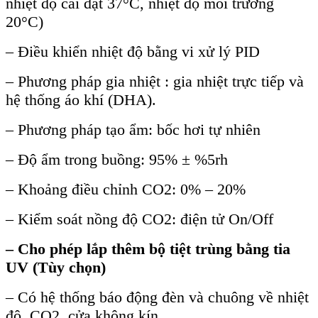
nhiệt độ cài đặt 37°C, nhiệt độ môi trường
20°C)
– Điều khiển nhiệt độ bằng vi xử lý PID
– Phương pháp gia nhiệt : gia nhiệt trực tiếp và
hệ thống áo khí (DHA).
– Phương pháp tạo ẩm: bốc hơi tự nhiên
– Độ ẩm trong buồng: 95% ± %5rh
– Khoảng điều chỉnh CO2: 0% – 20%
– Kiểm soát nồng độ CO2: điện tử On/Off
–
Cho ph
ép l
ắp th
êm b
ộ tiệt tr
ùng b
ằng tia
UV (
Tùy chọn
)
– Có hệ thống báo động đèn và chuông về nhiệt
độ, CO2, cửa không kín.