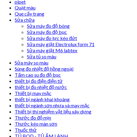
pipet
Quạt màu
Que cấy trang
Sửa chữa
Sửa máy đo độ bóng
Sửa máy đo độ bục
Sửa máy đo lực kéo đứt
Sửa máy giặt Electrolux form 71
Sửa máy giặt M6 labtex
Sửa tủ so màu
Sửa máy so màu
Súng đo nhiệt độ hồng ngoại
Tấm cao su đo độ bục
thiết bị đo điện điện tử
thiết bị đo nhiệt độ nước
Thiết bị may mặc
thiết bị ngành khai khoáng
thiết bị ngành sơn nhựa và may mặc
Thiết bị thí nghiệm vật liệu xây dựng
Thước đo độ mịn
Thước kéo màn sơn
Thuốc thử
TỦ BOD - TỦ ẤM LẠNH