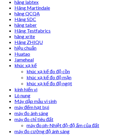
hãng labtex
Hãng Martindale
hãng QCQA
Hãng SDC
hãng taber
Hãng Testfabrics
hãng xrite
Hãng ZHIQU
hiệu chuẩn
Huatao
Jameheal
khúc xạ kế
khúc xạ kế đo độ cồn
khúc xạ kế đo độ mặn
khúc xạ kế đo độ ngọt
kính hiển vi
Lò nung
Máy dập mẫu vi sinh
máy đếm hạt bụi
máy đo ánh sáng
máy đo chỉ tiêu đất
máy đo ph-Nhiệt độ-độ ẩm của đất
máy đo cường độ ánh sáng