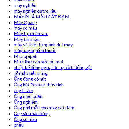
máy nghiền
máy nghiền dược liệu
MÁY PHÁ MẪU CẤT ĐẠM
Máy Quang
máy so màu
Máy tạo màn sơn
Máy tìm màu
máy và thiết bị ngành dệt may
máy xay nghiền thuốc
Micropipet
Mực thử căn sức bề mặt
nhiệt kế hồng ngoại đo người- động vật
nồi hấp tiệt trùng
Ống đong có nút
Ống hút Pasteur thủy tinh
ống li tâm
Ống mao quản
Ống nghiệm
Ống phá mẫu cho máy cất đạm
Ống sinh hàn bóng
Ống so màu
phễu