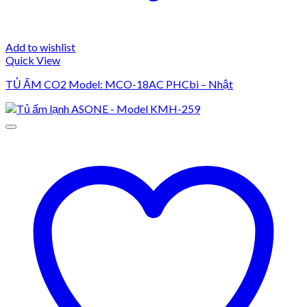
Add to wishlist
Quick View
TỦ ẤM CO2 Model: MCO-18AC PHCbi – Nhật