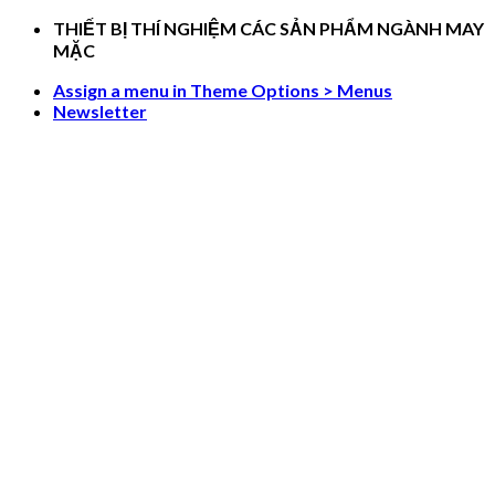
Skip
THIẾT BỊ THÍ NGHIỆM CÁC SẢN PHẨM NGÀNH MAY
to
MẶC
content
Assign a menu in Theme Options > Menus
Newsletter