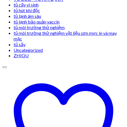
tủ cấy vi sinh
tủ hút khí độc
tủ lạnh âm sâu
tủ lạnh bảo quản vaccin
tủ môi trường thử nghiệm
tủ môi trường thử nghiệm vật liệu sơn mực in và may
mặc
tủ sấy
Uncategorized
ZHIQU