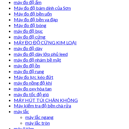
máy đo độ ẩm
Máy đo độ bám dính của Sơn
Máy đo độ bền uốn
Máy đo độ bền va đạp
Máy đo độ bóng
máy đo độ bục
máy đo độ cứng
MÁY ĐO ĐỘ CỨNG KIM LOẠI
máy đo độ dày
máy đo độ dày lớp phủ leed
máy đo độ nhám bề mặt
máy đo độ ồn
máy đo độ rung
Máy đo lực kéo đứt
máy đo nồng độ khí
máy đo oxy hòa tan
máy đo tốc độ gió
MÁY HÚT TÚI CHÂN KHÔNG
Máy kiểm tra độ bền chà rửa
máy lắc
máy lắc ngang
máy lắc tròn
máy li tâm