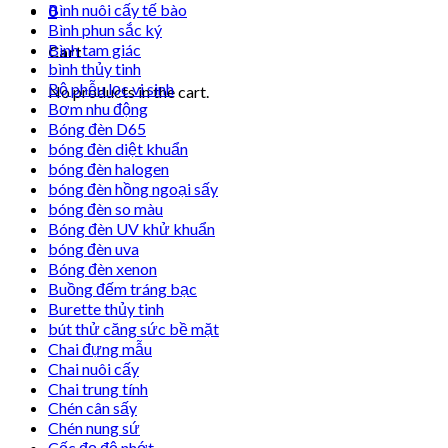
Bình nuôi cấy tế bào
0
Bình phun sắc ký
Bình tam giác
Cart
bình thủy tinh
Bộ phễu lọc vi sinh
No products in the cart.
Bơm nhu động
Bóng đèn D65
bóng đèn diệt khuẩn
bóng đèn halogen
bóng đèn hồng ngoại sấy
bóng đèn so màu
Bóng đèn UV khử khuẩn
bóng đèn uva
Bóng đèn xenon
Buồng đếm tráng bạc
Burette thủy tinh
bút thử căng sức bề mặt
Chai đựng mẫu
Chai nuôi cấy
Chai trung tính
Chén cân sấy
Chén nung sứ
Cốc đọ độ nhớt