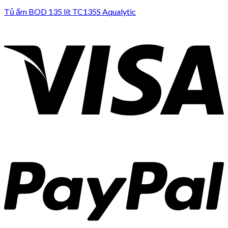
Tủ ấm BOD 135 lít TC135S Aqualytic