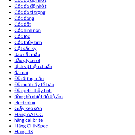
Cốc đo độ nhớt
Cốc đo tỉ trọng
Cốc đong
Cốc đốt
Cốc hình nón
Cốc lọc
Cốc thủy tinh
Cột sắc ký
dao cắt mẫu
dầu glycerol
dịch vụ hiệu chuẩn
đá mài
Đĩa đựng mẫu
Đĩa nuôi cấy tế bào
Đĩa petri thủy tinh
đồng hồ nhiệt độ độ ẩm
electrolux
Giấy kéo sơn
Hãng AATCC
hãng calibrite
Hãng CHNSpec
Hãng JIS