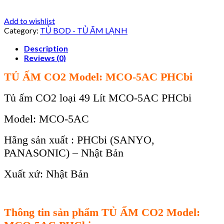
Add to wishlist
Category:
TỦ BOD - TỦ ẤM LẠNH
Description
Reviews (0)
TỦ ẤM
CO2
Model: MCO-5AC PHCbi
Tủ ấm CO2 loại 49 Lít MCO-5AC PHCbi
Model: MCO-5AC
Hãng sản xuất : PHCbi (SANYO,
PANASONIC) – Nhật Bản
Xuất xứ: Nhật Bản
Th
ông tin s
ản phẩm TỦ ẤM
CO2
Model: