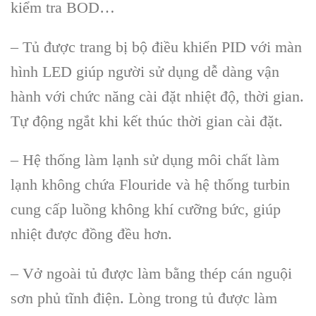
kiểm tra BOD…
– Tủ được trang bị bộ điều khiển PID với m
àn
hình LED giúp ngư
ời sử dụng dễ d
àng v
ận
h
ành v
ới chức năng c
ài đ
ặt nhiệt độ, thời gian.
Tự động ngắt khi kết th
úc th
ời gian c
ài đ
ặt.
– Hệ thống l
àm l
ạnh sử dụng m
ôi ch
ất l
àm
l
ạnh kh
ông ch
ứa Flouride v
à h
ệ thống turbin
cung cấp luồng kh
ông khí cư
ỡng bức, gi
úp
nhi
ệt được đồng đều hơn.
– Vở ngo
ài t
ủ được l
àm b
ằng th
ép cán ngu
ội
sơn phủ tĩnh điện. L
òng trong t
ủ được l
àm