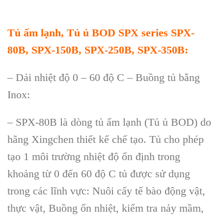
Tủ ấm lạnh, Tủ ủ BOD SPX series
SPX-
80B, SPX-150B, SPX-250B, SPX-350B
:
– Dải nhiệt độ 0
–
60 độ C – Buồng tủ bằng
Inox:
– SPX-80B l
à dòng t
ủ ấm lạnh (Tủ ủ BOD) do
h
ãng Xingchen thi
ết kế chế tạo. Tủ cho ph
ép
t
ạo 1 m
ôi trư
ờng nhiệt độ ổn định trong
khoảng từ 0 đến 60 độ C tủ được sử dụng
trong c
ác lĩnh v
ực: Nu
ôi c
ấy tế b
ào đ
ộng vật,
thực vật, Buồng ổn nhiệt, kiểm tra nảy mầm,