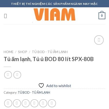
Skip
THIẾT BỊ THÍ NGHIỆM CÁC SẢN PHẨM NGÀNH MAY MẶC
to
content
0
HOME
/
SHOP
/
TỦ BOD - TỦ ẤM LẠNH
Tủ ấm lạnh, Tủ ủ BOD 80 lít SPX-80B
Add to
wishlist
Add to wishlist
Category:
TỦ BOD - TỦ ẤM LẠNH