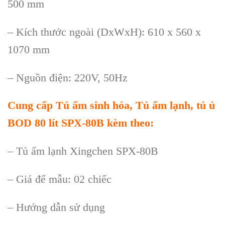
500 mm
– K
ích thư
ớc ngo
ài (DxWxH): 610 x 560 x
1070 mm
– Ngu
ồn điện: 220V, 50Hz
Cung cấp
Tủ ấm sinh hóa, Tủ ấm lạnh, tủ ủ
BOD 80 lít SPX-80B
k
èm theo:
– T
ủ ấm lạnh Xingchen SPX-80B
– Gi
á đ
ể mẫu: 02 chiếc
– Hướng dẫn sử dụng