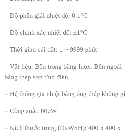
– Độ ph
ân gi
ải nhiệt độ: 0.1
°C
– Đ
ộ ch
ính xác nhi
ệt độ:
±1°C
– Th
ời gian c
ài đ
ặt: 1 ~ 9999 ph
út
– V
ật liệu: B
ên trong b
ằng Inox. B
ên ngoài
b
ằng th
ép sơn tĩnh đi
ện.
– Hệ thống gia nhiệt bằng ống th
ép không g
ỉ
– C
ông su
ất: 600W
– K
ích thư
ớc trong (DxWxH): 400 x 400 x