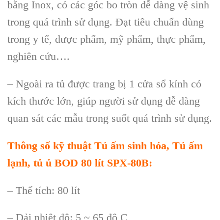
b
ằng Inox, c
ó các góc bo tròn d
ễ d
àng v
ệ sinh
trong qu
á trình s
ử dụng. Đạt ti
êu chu
ẩn d
ùng
trong y t
ế, dược phẩm, mỹ phẩm, thực phẩm,
nghi
ên c
ứu….
– Ngo
ài ra t
ủ được trang bị 1 cửa sổ k
ính có
kích thư
ớc lớn, gi
úp ngư
ời sử dụng dễ d
àng
quan sát các m
ẫu trong suốt qu
á trình s
ử dụng.
Th
ông s
ố kỹ thuật
Tủ ấm sinh hóa, Tủ ấm
lạnh, tủ ủ BOD 80 lít SPX-80B
:
– Thể t
ích: 80 lít
– D
ải nhiệt độ: 5 ~ 65 độ C