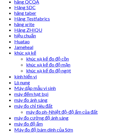
hãng QCQA
Hãng SDC
hãng taber
Hãng Testfabrics
hãng xrite
Hãng ZHIQU
hiệu chuẩn
Huatao
Jameheal
khúc xạ kế
khúc xạ kế đo độ cồn
khúc xạ kế đo độ mặn
khúc xạ kế đo độ ngọt
kính hiển vi
Lò nung
Máy dập mẫu vi sinh
máy đếm hạt bụi
máy đo ánh sáng
máy đo chỉ tiêu đất
máy đo ph-Nhiệt độ-độ ẩm của đất
máy đo cường độ ánh sáng
máy đo độ ẩm
Máy đo độ bám dính của Sơn