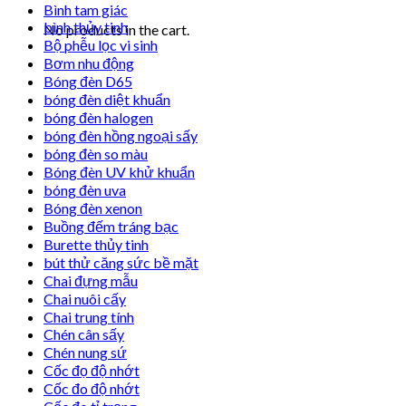
Bình tam giác
bình thủy tinh
No products in the cart.
Bộ phễu lọc vi sinh
Bơm nhu động
Bóng đèn D65
bóng đèn diệt khuẩn
bóng đèn halogen
bóng đèn hồng ngoại sấy
bóng đèn so màu
Bóng đèn UV khử khuẩn
bóng đèn uva
Bóng đèn xenon
Buồng đếm tráng bạc
Burette thủy tinh
bút thử căng sức bề mặt
Chai đựng mẫu
Chai nuôi cấy
Chai trung tính
Chén cân sấy
Chén nung sứ
Cốc đọ độ nhớt
Cốc đo độ nhớt