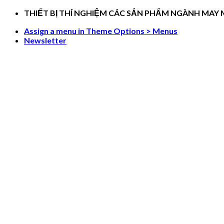
Skip
THIẾT BỊ THÍ NGHIỆM CÁC SẢN PHẨM NGÀNH MAY
to
Assign a menu in Theme Options > Menus
content
Newsletter