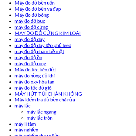
Máy đo độ bền uốn
Máy đo độ bền va đạp
Máy đo độ bóng
máy đo độ bục
máy đo độ cứng
MÁY ĐO ĐỘ CỨNG KIM LOẠI
máy đo độ dày
máy đo độ dày lớp phủ leed
máy đo độ nhám bề mặt
máy đo độ ồn
máy đo độ rung
Máy đo lực kéo đứt
máy đo nồng độ khí
máy đo oxy hòa tan
máy đo tốc độ gió
MÁY HÚT TÚI CHÂN KHÔNG
Máy kiểm tra độ bền chà rửa
máy lắc
máy lắc ngang
máy lắc tròn
máy li tâm
máy nghiền
máy nghiền dược liệu