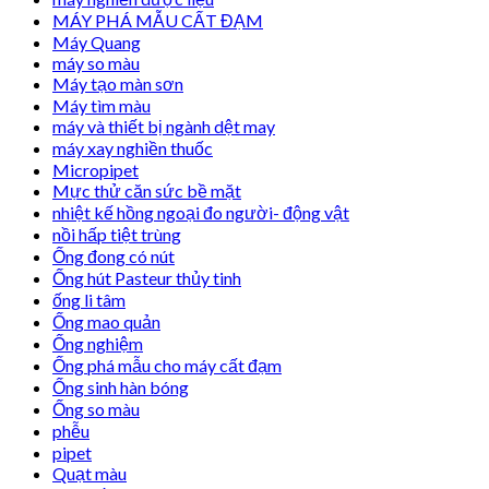
MÁY PHÁ MẪU CẤT ĐẠM
Máy Quang
máy so màu
Máy tạo màn sơn
Máy tìm màu
máy và thiết bị ngành dệt may
máy xay nghiền thuốc
Micropipet
Mực thử căn sức bề mặt
nhiệt kế hồng ngoại đo người- động vật
nồi hấp tiệt trùng
Ống đong có nút
Ống hút Pasteur thủy tinh
ống li tâm
Ống mao quản
Ống nghiệm
Ống phá mẫu cho máy cất đạm
Ống sinh hàn bóng
Ống so màu
phễu
pipet
Quạt màu