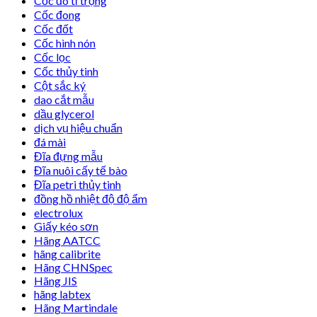
Cốc đo tỉ trọng
Cốc đong
Cốc đốt
Cốc hình nón
Cốc lọc
Cốc thủy tinh
Cột sắc ký
dao cắt mẫu
dầu glycerol
dịch vụ hiệu chuẩn
đá mài
Đĩa đựng mẫu
Đĩa nuôi cấy tế bào
Đĩa petri thủy tinh
đồng hồ nhiệt độ độ ẩm
electrolux
Giấy kéo sơn
Hãng AATCC
hãng calibrite
Hãng CHNSpec
Hãng JIS
hãng labtex
Hãng Martindale