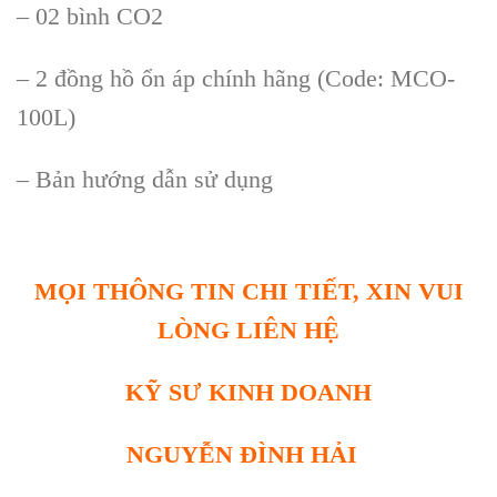
– 02 b
ình CO2
– 2 đ
ồng hồ ổn
áp chính hãng (Code: MCO-
100L)
– B
ản hướng dẫn sử dụng
MỌI THÔNG TIN CHI TIẾT, XIN VUI
LÒNG LIÊN HỆ
KỸ SƯ KINH DOANH
NGUYỄN ĐÌNH HẢI