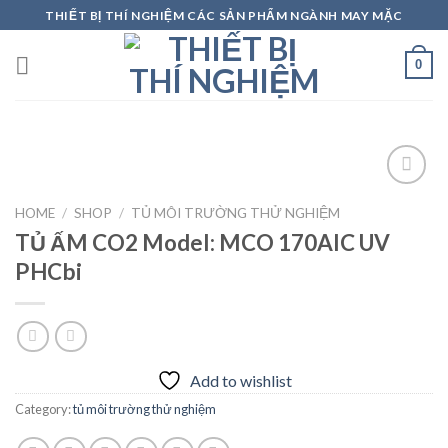
Skip
THIẾT BỊ THÍ NGHIỆM CÁC SẢN PHẨM NGÀNH MAY MẶC
to
content
0
HOME
/
SHOP
/
TỦ MÔI TRƯỜNG THỬ NGHIỆM
TỦ ẤM CO2 Model: MCO 170AIC UV
Add to
wishlist
PHCbi
Add to wishlist
Category:
tủ môi trường thử nghiệm