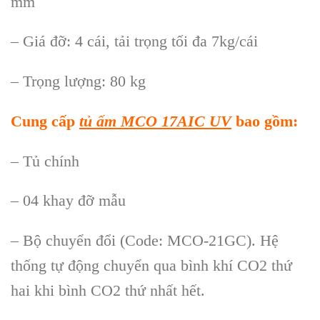
mm
– Giá đỡ: 4 cái, tải trọng tối đa 7kg/cái
– Trọng lượng: 80 kg
Cung cấp
tủ ấm MCO 17AIC
UV
bao gồm:
– Tủ ch
ính
– 04 khay đ
ỡ mẫu
– Bộ chuyển đổi (Code: MCO-21GC). Hệ
thống tự động chuyển qua b
ình khí CO2 th
ứ
hai khi b
ình CO2 th
ứ nhất hết.