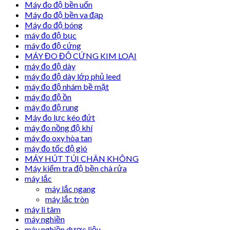
Máy đo độ bền uốn
Máy đo độ bền va đạp
Máy đo độ bóng
máy đo độ bục
máy đo độ cứng
MÁY ĐO ĐỘ CỨNG KIM LOẠI
máy đo độ dày
máy đo độ dày lớp phủ leed
máy đo độ nhám bề mặt
máy đo độ ồn
máy đo độ rung
Máy đo lực kéo đứt
máy đo nồng độ khí
máy đo oxy hòa tan
máy đo tốc độ gió
MÁY HÚT TÚI CHÂN KHÔNG
Máy kiểm tra độ bền chà rửa
máy lắc
máy lắc ngang
máy lắc tròn
máy li tâm
máy nghiền
máy nghiền dược liệu