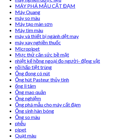
MÁY PHÁ MẪU CẤT ĐẠM
Máy Quang
máy so màu
Máy tạo màn sơn
Máy tìm màu
máy và thiết bị ngành dệt may
máy xay nghiền thuốc
Micropipet
Mực thử căn sức bề mặt
nhiệt kế hồng ngoại đo người- động vật
nồi hấp tiệt trùng
Ống đong có nút
Ống hút Pasteur thủy tinh
ống li tâm
Ống mao quản
Ống nghiệm
Ống phá mẫu cho máy cất đạm
Ống sinh hàn bóng
Ống so màu
phễu
pipet
Quạt màu