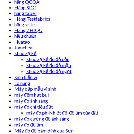
hãng QCQA
Hãng SDC
hãng taber
Hãng Testfabrics
hãng xrite
Hãng ZHIQU
hiệu chuẩn
Huatao
Jameheal
khúc xạ kế
khúc xạ kế đo độ cồn
khúc xạ kế đo độ mặn
khúc xạ kế đo độ ngọt
kính hiển vi
Lò nung
Máy dập mẫu vi sinh
máy đếm hạt bụi
máy đo ánh sáng
máy đo chỉ tiêu đất
máy đo ph-Nhiệt độ-độ ẩm của đất
máy đo cường độ ánh sáng
máy đo độ ẩm
Máy đo độ bám dính của Sơn