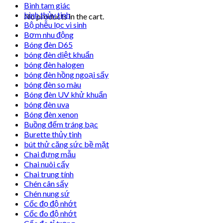
Bình tam giác
bình thủy tinh
No products in the cart.
Bộ phễu lọc vi sinh
Bơm nhu động
Bóng đèn D65
bóng đèn diệt khuẩn
bóng đèn halogen
bóng đèn hồng ngoại sấy
bóng đèn so màu
Bóng đèn UV khử khuẩn
bóng đèn uva
Bóng đèn xenon
Buồng đếm tráng bạc
Burette thủy tinh
bút thử căng sức bề mặt
Chai đựng mẫu
Chai nuôi cấy
Chai trung tính
Chén cân sấy
Chén nung sứ
Cốc đọ độ nhớt
Cốc đo độ nhớt