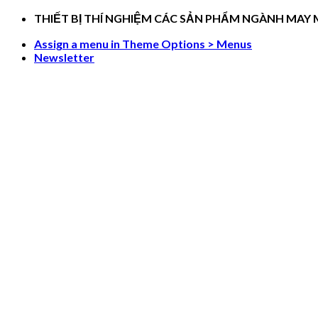
Skip
THIẾT BỊ THÍ NGHIỆM CÁC SẢN PHẨM NGÀNH MAY
to
Assign a menu in Theme Options > Menus
content
Newsletter