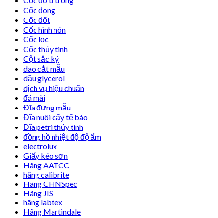
Cốc đo tỉ trọng
Cốc đong
Cốc đốt
Cốc hình nón
Cốc lọc
Cốc thủy tinh
Cột sắc ký
dao cắt mẫu
dầu glycerol
dịch vụ hiệu chuẩn
đá mài
Đĩa đựng mẫu
Đĩa nuôi cấy tế bào
Đĩa petri thủy tinh
đồng hồ nhiệt độ độ ẩm
electrolux
Giấy kéo sơn
Hãng AATCC
hãng calibrite
Hãng CHNSpec
Hãng JIS
hãng labtex
Hãng Martindale