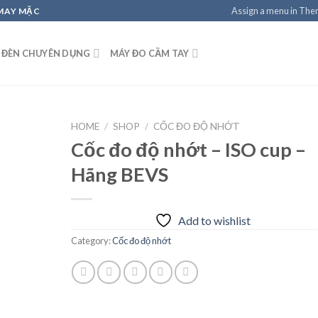
Assign a menu in Th
 MAY MẶC
 ĐÈN CHUYÊN DỤNG
MÁY ĐO CẦM TAY
HOME
/
SHOP
/
CỐC ĐO ĐỘ NHỚT
Cốc đo độ nhớt – ISO cup –
Hãng BEVS
Add to
wishlist
Add to wishlist
Category:
Cốc đo độ nhớt