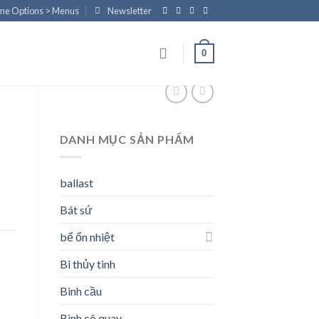
eme Options > Menus
Newsletter
0
DANH MỤC SẢN PHẨM
ballast
Bát sứ
bể ổn nhiệt
Bi thủy tinh
Bình cầu
Bình cô quay