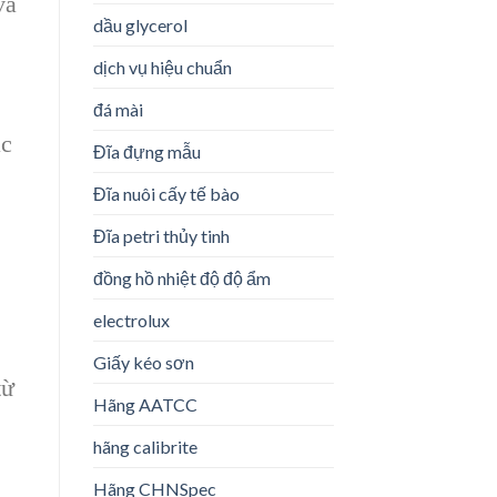
và
dầu glycerol
dịch vụ hiệu chuẩn
đá mài
ác
Đĩa đựng mẫu
Đĩa nuôi cấy tế bào
Đĩa petri thủy tinh
đồng hồ nhiệt độ độ ẩm
electrolux
Giấy kéo sơn
từ
Hãng AATCC
hãng calibrite
Hãng CHNSpec