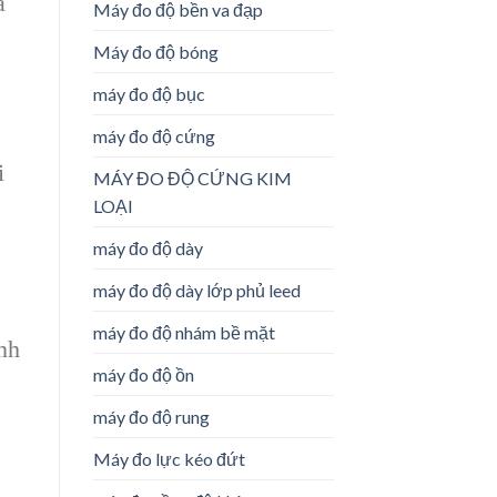
ả
Máy đo độ bền va đạp
Máy đo độ bóng
máy đo độ bục
máy đo độ cứng
i
MÁY ĐO ĐỘ CỨNG KIM
LOẠI
máy đo độ dày
máy đo độ dày lớp phủ leed
máy đo độ nhám bề mặt
nh
máy đo độ ồn
máy đo độ rung
Máy đo lực kéo đứt