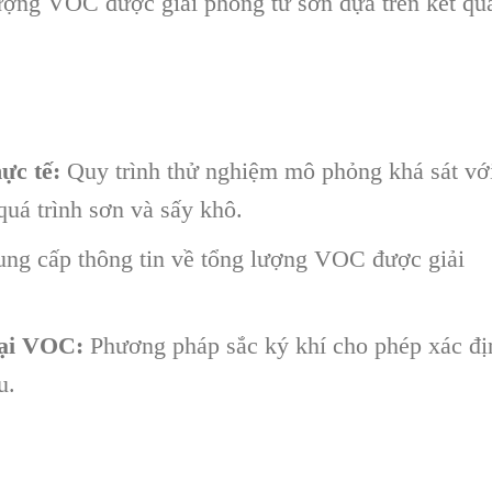
ượng VOC được giải phóng từ sơn dựa trên kết qu
ực tế:
Quy trình thử nghiệm mô phỏng khá sát vớ
 quá trình sơn và sấy khô.
ng cấp thông tin về tổng lượng VOC được giải
oại VOC:
Phương pháp sắc ký khí cho phép xác đị
u.