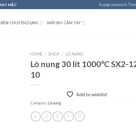
Assign a menu in Th
 MAY MẶC
 ĐÈN CHUYÊN DỤNG
MÁY ĐO CẦM TAY
HOME
/
SHOP
/
LÒ NUNG
Lò nung 30 lít 1000°C SX2-1
10
Add to
wishlist
Add to wishlist
Category:
Lò nung