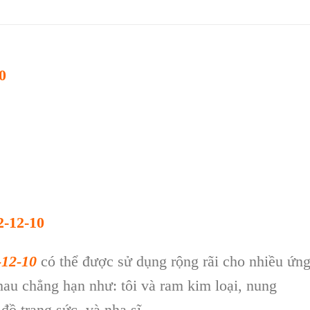
0
-12-10
-12-10
có thể được sử dụng rộng rãi cho nhiều ứn
nhau chẳng hạn như: tôi và ram kim loại, nung
̀ trang sức, và nha sĩ.