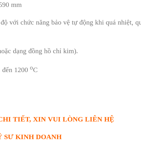
x 590 mm
 độ với chức năng bảo vệ tự động khi quá nhiệt, q
(hoặc dạng đồng hồ chỉ kim).
o
c đến 1200
C
HI TIẾT, XIN VUI LÒNG LIÊN HỆ
Ỹ SƯ KINH DOANH