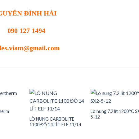
GUYỄN ĐÌNH HẢI
090 127 1494
les.viam@gmail.com
herm
Lò nung 7.2 lít 1200°C S
5-12
Add to
Add to
Add t
LÒ NUNG CARBOLITE
wishlist
wishlist
wishli
1100 ĐỘ 14 LÍT ELF 11/14