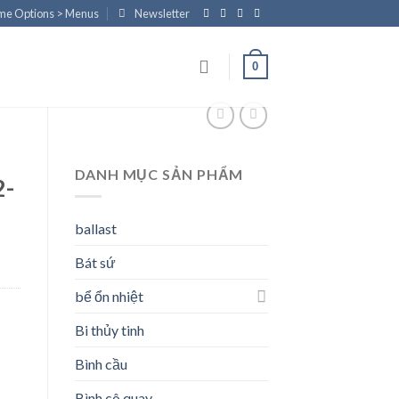
eme Options > Menus
Newsletter
0
DANH MỤC SẢN PHẨM
2-
ballast
Bát sứ
bể ổn nhiệt
Bi thủy tinh
Bình cầu
Bình cô quay