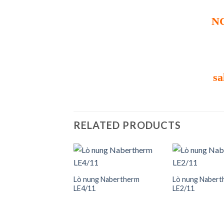
N
sa
RELATED PRODUCTS
 Nabertherm 1 lít
Lò nung Nabertherm
Lò nung Nabert
LE4/11
LE2/11
Add to
Add to
wishlist
wishlist