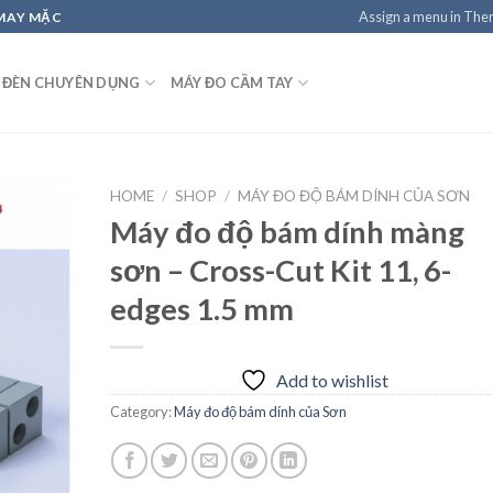
Assign a menu in Th
 MAY MẶC
 ĐÈN CHUYÊN DỤNG
MÁY ĐO CẦM TAY
HOME
/
SHOP
/
MÁY ĐO ĐỘ BÁM DÍNH CỦA SƠN
Máy đo độ bám dính màng
sơn – Cross-Cut Kit 11, 6-
Add to
edges 1.5 mm
wishlist
Add to wishlist
Category:
Máy đo độ bám dính của Sơn