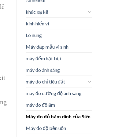
Jameheal
dễ
khúc xạ kế
kính hiển vi
Lò nung
Máy dập mẫu vi sinh
máy đếm hạt bụi
máy đo ánh sáng
it
máy đo chỉ tiêu đất
máy đo cường độ ánh sáng
ung
máy đo độ ẩm
Máy đo độ bám dính của Sơn
Máy đo độ bền uốn