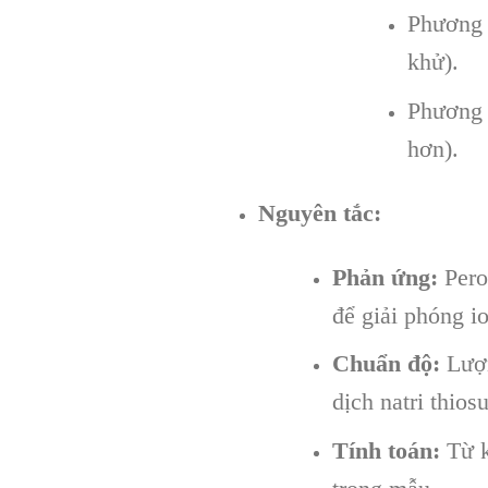
Phương 
khử).
Phương 
hơn).
Nguyên tắc:
Phản ứng:
Pero
để giải phóng i
Chuẩn độ:
Lượn
dịch natri thiosu
Tính toán:
Từ k