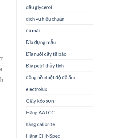
dầu glycerol
dịch vụ hiệu chuẩn
đá mài
Đĩa đựng mẫu
Đĩa nuôi cấy tế bào
ơ
Đĩa petri thủy tinh
a
đồng hồ nhiệt độ độ ẩm
nh
electrolux
Giấy kéo sơn
Hãng AATCC
hãng calibrite
e
Hãng CHNSpec