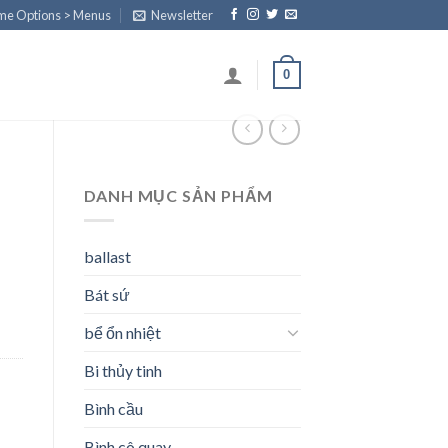
eme Options > Menus
Newsletter
0
DANH MỤC SẢN PHẨM
ballast
Bát sứ
bể ổn nhiệt
Bi thủy tinh
Bình cầu
Bình cô quay