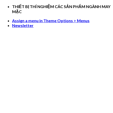
Skip
THIẾT BỊ THÍ NGHIỆM CÁC SẢN PHẨM NGÀNH MAY
to
MẶC
content
Assign a menu in Theme Options > Menus
Newsletter