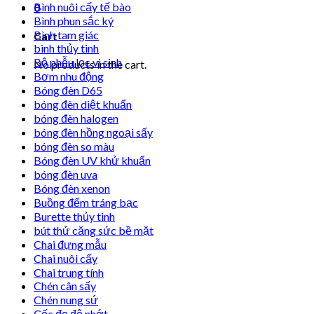
Bình nuôi cấy tế bào
0
Bình phun sắc ký
Bình tam giác
Cart
bình thủy tinh
Bộ phễu lọc vi sinh
No products in the cart.
Bơm nhu động
Bóng đèn D65
bóng đèn diệt khuẩn
bóng đèn halogen
bóng đèn hồng ngoại sấy
bóng đèn so màu
Bóng đèn UV khử khuẩn
bóng đèn uva
Bóng đèn xenon
Buồng đếm tráng bạc
Burette thủy tinh
bút thử căng sức bề mặt
Chai đựng mẫu
Chai nuôi cấy
Chai trung tính
Chén cân sấy
Chén nung sứ
Cốc đọ độ nhớt