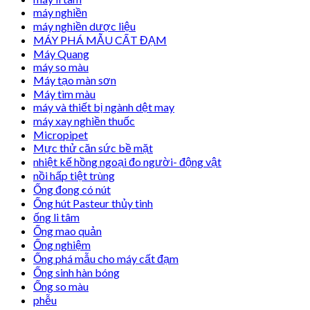
máy nghiền
máy nghiền dược liệu
MÁY PHÁ MẪU CẤT ĐẠM
Máy Quang
máy so màu
Máy tạo màn sơn
Máy tìm màu
máy và thiết bị ngành dệt may
máy xay nghiền thuốc
Micropipet
Mực thử căn sức bề mặt
nhiệt kế hồng ngoại đo người- động vật
nồi hấp tiệt trùng
Ống đong có nút
Ống hút Pasteur thủy tinh
ống li tâm
Ống mao quản
Ống nghiệm
Ống phá mẫu cho máy cất đạm
Ống sinh hàn bóng
Ống so màu
phễu