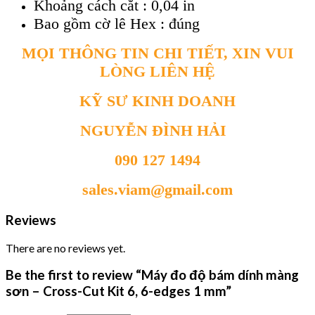
Khoảng cách cắt : 0,04 in
Bao gồm cờ lê Hex : đúng
MỌI THÔNG TIN CHI TIẾT, XIN VUI
LÒNG LIÊN HỆ
KỸ SƯ KINH DOANH
NGUYỄN ĐÌNH HẢI
090 127 1494
sales.viam@gmail.com
Reviews
There are no reviews yet.
Be the first to review “Máy đo độ bám dính màng
sơn – Cross-Cut Kit 6, 6-edges 1 mm”