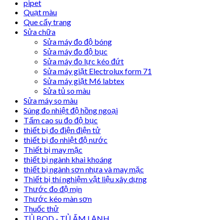
pipet
Quạt màu
Que cấy trang
Sửa chữa
Sửa máy đo độ bóng
Sửa máy đo độ bục
Sửa máy đo lực kéo đứt
Sửa máy giặt Electrolux form 71
Sửa máy giặt M6 labtex
Sửa tủ so màu
Sửa máy so màu
Súng đo nhiệt độ hồng ngoại
Tấm cao su đo độ bục
thiết bị đo điện điện tử
thiết bị đo nhiệt độ nước
Thiết bị may mặc
thiết bị ngành khai khoáng
thiết bị ngành sơn nhựa và may mặc
Thiết bị thí nghiệm vật liệu xây dựng
Thước đo độ mịn
Thước kéo màn sơn
Thuốc thử
TỦ BOD - TỦ ẤM LẠNH