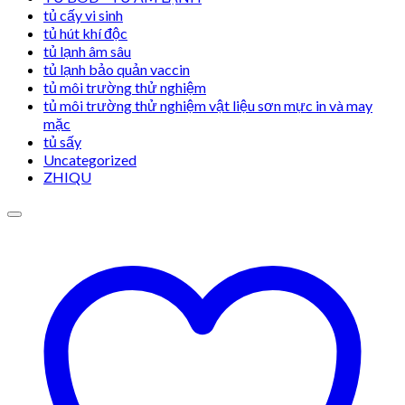
tủ cấy vi sinh
tủ hút khí độc
tủ lạnh âm sâu
tủ lạnh bảo quản vaccin
tủ môi trường thử nghiệm
tủ môi trường thử nghiệm vật liệu sơn mực in và may
mặc
tủ sấy
Uncategorized
ZHIQU