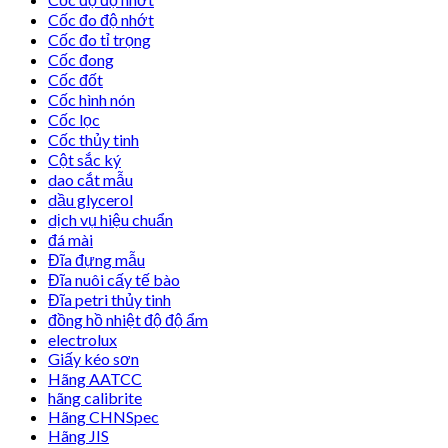
Cốc đo độ nhớt
Cốc đo tỉ trọng
Cốc đong
Cốc đốt
Cốc hình nón
Cốc lọc
Cốc thủy tinh
Cột sắc ký
dao cắt mẫu
dầu glycerol
dịch vụ hiệu chuẩn
đá mài
Đĩa đựng mẫu
Đĩa nuôi cấy tế bào
Đĩa petri thủy tinh
đồng hồ nhiệt độ độ ẩm
electrolux
Giấy kéo sơn
Hãng AATCC
hãng calibrite
Hãng CHNSpec
Hãng JIS