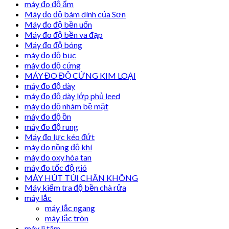
máy đo độ ẩm
Máy đo độ bám dính của Sơn
Máy đo độ bền uốn
Máy đo độ bền va đạp
Máy đo độ bóng
máy đo độ bục
máy đo độ cứng
MÁY ĐO ĐỘ CỨNG KIM LOẠI
máy đo độ dày
máy đo độ dày lớp phủ leed
máy đo độ nhám bề mặt
máy đo độ ồn
máy đo độ rung
Máy đo lực kéo đứt
máy đo nồng độ khí
máy đo oxy hòa tan
máy đo tốc độ gió
MÁY HÚT TÚI CHÂN KHÔNG
Máy kiểm tra độ bền chà rửa
máy lắc
máy lắc ngang
máy lắc tròn
máy li tâm