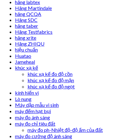
hãng labtex
Hãng Martindale
hãng QCQA
Hãng SDC
hãng taber
Hãng Testfabrics
hãng xrite
Hãng ZHIQU
hiệu chuẩn
Huatao
Jameheal
khúc xạ kế
khúc xạ kế đo độ cồn
khúc xạ kế đo độ mặn
khúc xạ kế đo độ ngọt
kính hiển vi
Lò nung
Máy dập mẫu vi sinh
máy đếm hạt bụi
máy đo ánh sáng
máy đo chỉ tiêu đất
máy đo ph-Nhiệt độ-độ ẩm của đất
máy đo cường độ ánh sáng