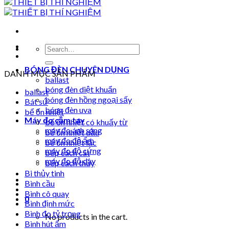
Search
for:
BÓNG ĐÈN CHUYÊN DỤNG
DANH MỤC SẢN PHẨM
ballast
bóng đèn diệt khuẩn
ballast
bóng đèn hồng ngoại sấy
Bát sứ
bóng đèn uva
bể ổn nhiệt
Máy đo cầm tay
bể ổn nhiệt có khuấy từ
máy đo ánh sáng
bể ổn nhiệt dầu
máy đo độ ẩm
bể ổn nhiệt lắc
máy đo độ cứng
bếp cách cát
máy đo độ dày
bếp cách thủy
Bi thủy tinh
Bình cầu
Bình cô quay
0
Bình định mức
Bình đo tỷ trọng
No products in the cart.
Bình hút ẩm