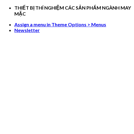
Skip
THIẾT BỊ THÍ NGHIỆM CÁC SẢN PHẨM NGÀNH MAY
to
MẶC
content
Assign a menu in Theme Options > Menus
Newsletter