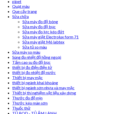
pipet
Quạt màu
Que cấy trang
Sửa chữa
Sửa máy đo độ bóng
Sửa máy đo độ bục
Sửa máy đo lực kéo đứt
Sửa máy giặt Electrolux form 71
Sửa máy giặt M6 labtex
Sửa tủ so màu
Sửa máy so màu
Súng đo nhiệt độ hồng ngoại
Tấm cao su đo độ bục
thiết bị đo điện điện tử
thiết bị đo nhiệt độ nước
Thiết bị may mặc
thiết bị ngành khai khoáng
thiết bị ngành sơn nhựa và may mặc
Thiết bị thí nghiệm vật liệu xây dựng
Thước đo độ mịn
Thước kéo màn sơn
Thuốc thử
TỦ BOD - TỦ ẤM LẠNH