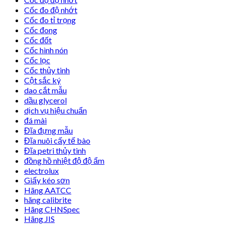
Cốc đo độ nhớt
Cốc đo tỉ trọng
Cốc đong
Cốc đốt
Cốc hình nón
Cốc lọc
Cốc thủy tinh
Cột sắc ký
dao cắt mẫu
dầu glycerol
dịch vụ hiệu chuẩn
đá mài
Đĩa đựng mẫu
Đĩa nuôi cấy tế bào
Đĩa petri thủy tinh
đồng hồ nhiệt độ độ ẩm
electrolux
Giấy kéo sơn
Hãng AATCC
hãng calibrite
Hãng CHNSpec
Hãng JIS