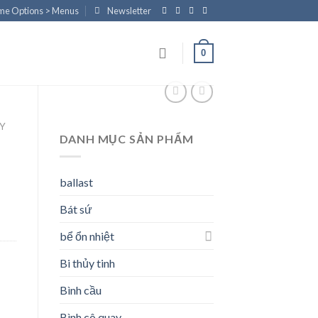
eme Options > Menus
Newsletter
0
AY
DANH MỤC SẢN PHẨM
ballast
Bát sứ
bể ổn nhiệt
Bi thủy tinh
Bình cầu
Bình cô quay