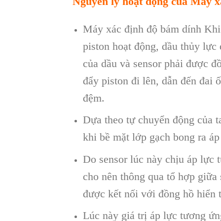
Nguyên lý ho
ạt động của Máy x
Máy xác định độ bám dính Khi
piston hoạt động, dầu thủy lực
của dầu v
à sensor ph
ải được đồ
đẩy piston đi l
ên, d
ẫn đến đai ố
đệm.
Dựa theo tự chuyển động của t
khi bề mặt lớp gạch bong ra
áp
Do sensor l
úc này ch
ịu
áp l
ực 
cho nên thông qua t
ổ hợp giữa 
được kết nối với đồng hồ hiển t
L
úc này giá tr
ị
áp l
ực tương ứng