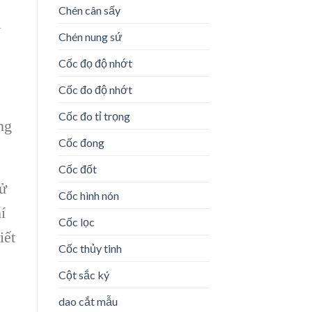
Chén cân sấy
i
Chén nung sứ
Cốc đọ độ nhớt
Cốc đo độ nhớt
Cốc đo tỉ trọng
ng
Cốc đong
Cốc đốt
sử
Cốc hình nón
í
Cốc lọc
iết
Cốc thủy tinh
Cột sắc ký
dao cắt mẫu