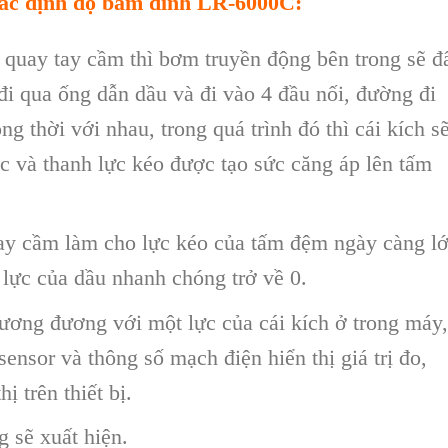
ác định độ bám dính
LR-6000C
:
 quay tay cầm th
ì bơm truy
ền động b
ên trong s
ẽ đ
 đi qua ống dẫn dầu v
à đi vào 4 đ
ầu nối, đường đi
ng thời với nhau, trong qu
á trình đó thì cái kích s
c v
à thanh l
ực k
éo đư
ợc tạo sức căng
áp lên t
ấm
ay cầm l
àm cho l
ực k
éo c
ủa tấm đệm ng
ày càng l
ớ
 l
ực của dầu nhanh ch
óng tr
ở về 0.
tương đương với một lực của c
ái kích
ở trong m
áy,
sensor v
à thông s
ố mạch điện hiển thị gi
á tr
ị đo,
hị tr
ên thi
ết bị.
 sẽ xuất hiện.