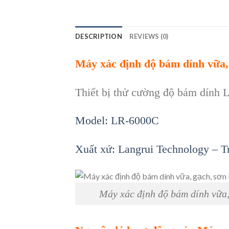
DESCRIPTION
REVIEWS (0)
Máy
x
ác đ
ịnh độ b
ám dính vữa
Thi
ết bị thử cường độ b
ám dính 
Model: LR-6000C
Xu
ất xứ:
Langrui Technology –
T
Máy xác định độ bám dính vữa