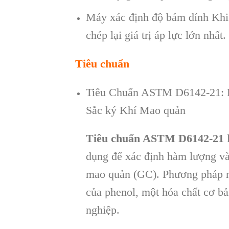
Máy xác định độ bám dính Khi 
ch
ép l
ại gi
á tr
ị
áp l
ực lớn nhất.
Tiêu chuẩn
Tiêu Chuẩn ASTM D6142-21: P
Sắc ký Khí Mao quản
Tiêu chuẩn ASTM D6142-21
l
dụng để xác định hàm lượng và 
mao quản (GC). Phương pháp này
của phenol, một hóa chất cơ bả
nghiệp.