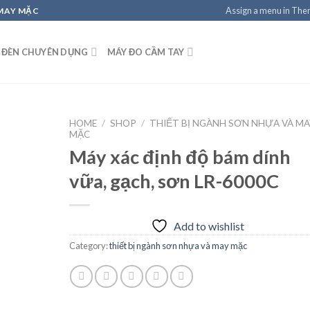
Assign a menu in Th
 MAY MẶC
 ĐÈN CHUYÊN DỤNG
MÁY ĐO CẦM TAY
HOME
/
SHOP
/
THIẾT BỊ NGÀNH SƠN NHỰA VÀ M
MẶC
Máy xác định độ bám dính
vữa, gạch, sơn LR-6000C
Add to
wishlist
Add to wishlist
Category:
thiết bị ngành sơn nhựa và may mặc