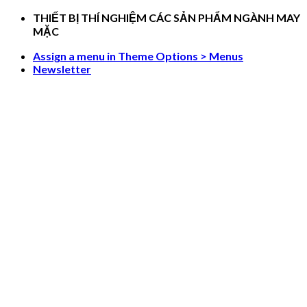
Skip
THIẾT BỊ THÍ NGHIỆM CÁC SẢN PHẨM NGÀNH MAY
to
MẶC
content
Assign a menu in Theme Options > Menus
Newsletter