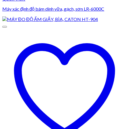
Máy xác định độ bám dính vữa, gạch, sơn LR-6000C