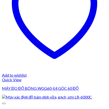
Add to wishlist
Quick View
MÁY ĐO ĐỘ BÓNG WGG60-E4 GÓC 60 ĐỘ