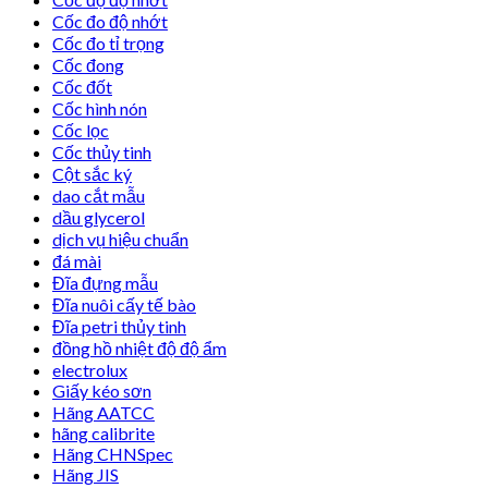
Cốc đo độ nhớt
Cốc đo tỉ trọng
Cốc đong
Cốc đốt
Cốc hình nón
Cốc lọc
Cốc thủy tinh
Cột sắc ký
dao cắt mẫu
dầu glycerol
dịch vụ hiệu chuẩn
đá mài
Đĩa đựng mẫu
Đĩa nuôi cấy tế bào
Đĩa petri thủy tinh
đồng hồ nhiệt độ độ ẩm
electrolux
Giấy kéo sơn
Hãng AATCC
hãng calibrite
Hãng CHNSpec
Hãng JIS