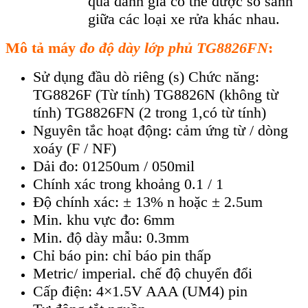
quả đánh giá có thể được so sánh
giữa các loại xe rửa khác nhau.
Mô tả máy
đo độ dày lớp phủ TG8826FN
:
Sử dụng đầu dò riêng (s) Chức năng:
TG8826F (Từ tính) TG8826N (không từ
tính) TG8826FN (2 trong 1,có từ tính)
Nguyên tắc hoạt động: cảm ứng từ / dòng
xoáy (F / NF)
Dải đo: 01250um / 050mil
Chính xác trong khoảng 0.1 / 1
Độ chính xác: ± 13% n hoặc ± 2.5um
Min. khu vực đo: 6mm
Min. độ dày mẫu: 0.3mm
Chỉ báo pin: chỉ báo pin thấp
Metric/ imperial. chế độ chuyển đổi
Cấp điện: 4×1.5V AAA (UM4) pin