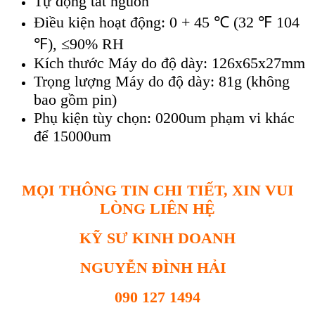
Tự động tắt nguồn
Điều kiện hoạt động: 0 + 45 ℃ (32 ℉ 104
℉), ≤90% RH
Kích thước Máy do độ dày: 126x65x27mm
Trọng lượng Máy do độ dày: 81g (không
bao gồm pin)
Phụ kiện tùy chọn: 0200um phạm vi khác
để 15000um
MỌI THÔNG TIN CHI TIẾT, XIN VUI
LÒNG LIÊN HỆ
KỸ SƯ KINH DOANH
NGUYỄN ĐÌNH HẢI
090 127 1494