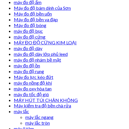
máy đo độ ẩm
Máy đo độ bám dính của Sơn
Máy đo độ bền uốn
Máy đo độ bền va đạp
Máy đo độ bóng
máy đo độ bục
máy đo độ cứng
MÁY ĐO ĐỘ CỨNG KIM LOẠI
máy đo độ dày
máy đo độ dày lớp phủ leed
máy đo độ nhám bề mặt
máy đo độ ồn
máy đo độ rung
Máy đo lực kéo đứt
máy đo nồng độ khí
máy đo oxy hòa tan
máy đo tốc độ gió
MÁY HÚT TÚI CHÂN KHÔNG
Máy kiểm tra độ bền chà rửa
máy lắc
máy lắc ngang
máy lắc tròn
máy li tâm