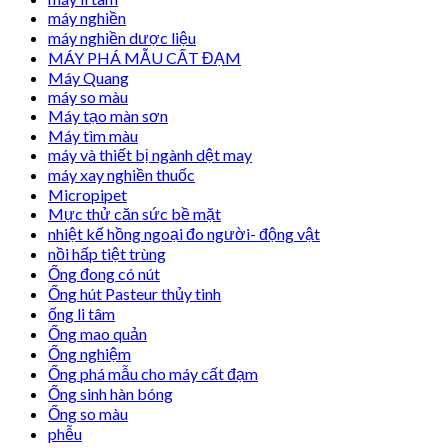
máy nghiền
máy nghiền dược liệu
MÁY PHÁ MẪU CẤT ĐẠM
Máy Quang
máy so màu
Máy tạo màn sơn
Máy tìm màu
máy và thiết bị ngành dệt may
máy xay nghiền thuốc
Micropipet
Mực thử căn sức bề mặt
nhiệt kế hồng ngoại đo người- động vật
nồi hấp tiệt trùng
Ống đong có nút
Ống hút Pasteur thủy tinh
ống li tâm
Ống mao quản
Ống nghiệm
Ống phá mẫu cho máy cất đạm
Ống sinh hàn bóng
Ống so màu
phễu