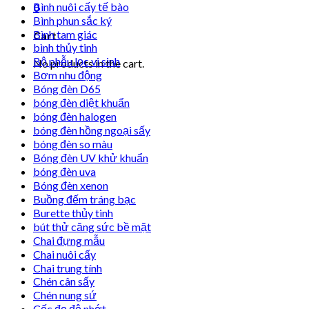
Bình nuôi cấy tế bào
0
Bình phun sắc ký
Bình tam giác
Cart
bình thủy tinh
Bộ phễu lọc vi sinh
No products in the cart.
Bơm nhu động
Bóng đèn D65
bóng đèn diệt khuẩn
bóng đèn halogen
bóng đèn hồng ngoại sấy
bóng đèn so màu
Bóng đèn UV khử khuẩn
bóng đèn uva
Bóng đèn xenon
Buồng đếm tráng bạc
Burette thủy tinh
bút thử căng sức bề mặt
Chai đựng mẫu
Chai nuôi cấy
Chai trung tính
Chén cân sấy
Chén nung sứ
Cốc đọ độ nhớt