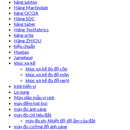
hãng labtex
Hãng Martindale
hãng QCQA
Hãng SDC
hãng taber
Hãng Testfabrics
hãng xrite
Hãng ZHIQU
hiệu chuẩn
Huatao
Jameheal
khúc xạ kế
khúc xạ kế đo độ cồn
khúc xạ kế đo độ mặn
khúc xạ kế đo độ ngọt
kính hiển vi
Lò nung
Máy dập mẫu vi sinh
máy đếm hạt bụi
máy đo ánh sáng
máy đo chỉ tiêu đất
máy đo ph-Nhiệt độ-độ ẩm của đất
máy đo cường độ ánh sáng