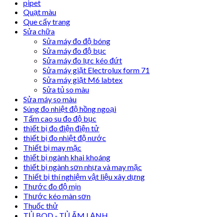
pipet
Quạt màu
Que cấy trang
Sửa chữa
Sửa máy đo độ bóng
Sửa máy đo độ bục
Sửa máy đo lực kéo đứt
Sửa máy giặt Electrolux form 71
Sửa máy giặt M6 labtex
Sửa tủ so màu
Sửa máy so màu
Súng đo nhiệt độ hồng ngoại
Tấm cao su đo độ bục
thiết bị đo điện điện tử
thiết bị đo nhiệt độ nước
Thiết bị may mặc
thiết bị ngành khai khoáng
thiết bị ngành sơn nhựa và may mặc
Thiết bị thí nghiệm vật liệu xây dựng
Thước đo độ mịn
Thước kéo màn sơn
Thuốc thử
TỦ BOD - TỦ ẤM LẠNH