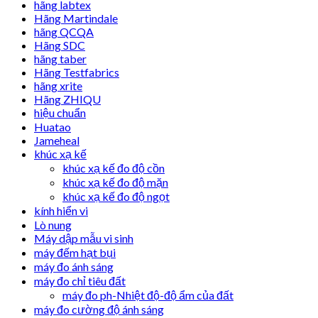
hãng labtex
Hãng Martindale
hãng QCQA
Hãng SDC
hãng taber
Hãng Testfabrics
hãng xrite
Hãng ZHIQU
hiệu chuẩn
Huatao
Jameheal
khúc xạ kế
khúc xạ kế đo độ cồn
khúc xạ kế đo độ mặn
khúc xạ kế đo độ ngọt
kính hiển vi
Lò nung
Máy dập mẫu vi sinh
máy đếm hạt bụi
máy đo ánh sáng
máy đo chỉ tiêu đất
máy đo ph-Nhiệt độ-độ ẩm của đất
máy đo cường độ ánh sáng