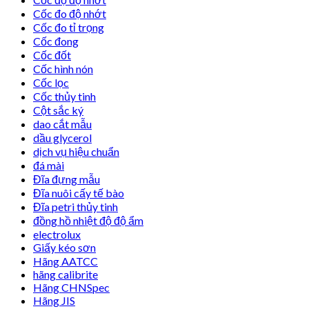
Cốc đo độ nhớt
Cốc đo tỉ trọng
Cốc đong
Cốc đốt
Cốc hình nón
Cốc lọc
Cốc thủy tinh
Cột sắc ký
dao cắt mẫu
dầu glycerol
dịch vụ hiệu chuẩn
đá mài
Đĩa đựng mẫu
Đĩa nuôi cấy tế bào
Đĩa petri thủy tinh
đồng hồ nhiệt độ độ ẩm
electrolux
Giấy kéo sơn
Hãng AATCC
hãng calibrite
Hãng CHNSpec
Hãng JIS