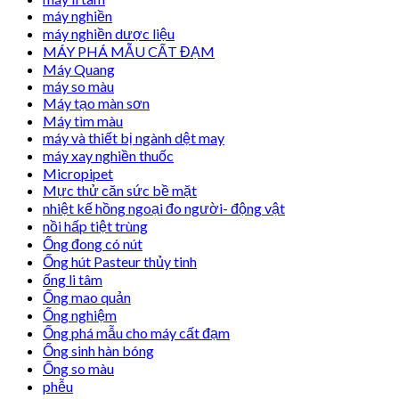
máy nghiền
máy nghiền dược liệu
MÁY PHÁ MẪU CẤT ĐẠM
Máy Quang
máy so màu
Máy tạo màn sơn
Máy tìm màu
máy và thiết bị ngành dệt may
máy xay nghiền thuốc
Micropipet
Mực thử căn sức bề mặt
nhiệt kế hồng ngoại đo người- động vật
nồi hấp tiệt trùng
Ống đong có nút
Ống hút Pasteur thủy tinh
ống li tâm
Ống mao quản
Ống nghiệm
Ống phá mẫu cho máy cất đạm
Ống sinh hàn bóng
Ống so màu
phễu