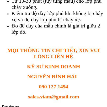
Từ 10-30 ph
út (tùy t
ừng mẫu) cho lớp phủ
chảy xuống.
Kiểm tra độ d
ày l
ớp phủ khi kh
ông b
ị chảy
xệ v
à đ
ộ d
ày l
ớp phủ bị chảy xệ.
Đo độ d
ày c
ủa mẫu ch
ính là giá tr
ị giữa 2
lớp đ
ó.
MỌI THÔNG TIN CHI TIẾT, XIN VUI
LÒNG LIÊN HỆ
KỸ SƯ KINH DOANH
NGUYỄN ĐÌNH HẢI
090 127 1494
sales.viam@gmail.com