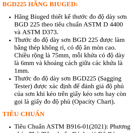
BGD225 HÃNG BIUGED:
Hãng Biuged thi
ết kế thước đo độ d
ày sơn
BGD 225 theo tiêu chu
ẩn ASTM D 4400
và
ASTM D373.
Thư
ớc đo độ d
ày sơn BGD 225 đư
ợc l
àm
b
ằng th
ép không r
ỉ, c
ó đ
ộ ăn m
òn cao.
Chi
ều rộng l
à 75mm, m
ỗi khứa c
ó đ
ộ d
ày
là 6mm và kho
ảng c
ách gi
ữa c
ác kh
ứa l
à
1mm.
Thư
ớc đo độ d
ày sơn BGD225 (Sagging
Tester) đư
ợc x
ác đ
ịnh để đ
ánh giá đ
ộ phủ
của sơn khi k
éo trên gi
ấy k
éo sơn hay còn
g
ọi l
à gi
ấy đo độ phủ (Opacity Chart).
TIÊU CHUẨN
Tiêu Chuẩn ASTM B916-01(2021): Phương