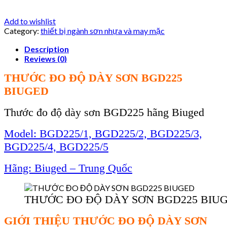
Add to wishlist
Category:
thiết bị ngành sơn nhựa và may mặc
Description
Reviews (0)
THƯỚC ĐO ĐỘ D
ÀY SƠN BGD225
BIUGED
Thư
ớc đo độ d
ày sơn BGD225 hãng Biuged
Model: BGD225/1, BGD225/2, BGD225/3,
BGD225/4, BGD225/5
H
ãng: Biuged – Trung Qu
ốc
THƯỚC ĐO ĐỘ DÀY SƠN BGD225 BIU
GI
ỚI THIỆU THƯỚC ĐO ĐỘ D
ÀY SƠN