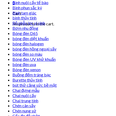
Bình nuôi cấy tế bào
0
Bình phun sắc ký
Bình tam giác
Cart
bình thủy tinh
Bộ phễu lọc vi sinh
No products in the cart.
Bơm nhu động
Bóng đèn D65
bóng đèn diệt khuẩn
bóng đèn halogen
bóng đèn hồng ngoại sấy
bóng đèn so màu
Bóng đèn UV khử khuẩn
bóng đèn uva
Bóng đèn xenon
Buồng đếm tráng bạc
Burette thủy tinh
bút thử căng sức bề mặt
Chai đựng mẫu
Chai nuôi cấy
Chai trung tính
Chén cân sấy
Chén nung sứ
Cốc đọ độ nhớt