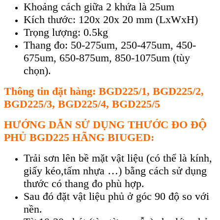
Khoảng c
ách gi
ữa 2 khứa l
à 25um
Kích thư
ớc: 120x 20x 20 mm (LxWxH)
Trọng lượng: 0.5kg
Thang đo: 50-275um, 250-475um, 450-
675um, 650-875um, 850-1075um (t
ùy
ch
ọn).
Th
ông tin đ
ặt h
àng: BGD225/1, BGD225/2,
BGD225/3, BGD225/4, BGD225/5
HƯ
ỚNG DẪN SỬ DỤNG THƯỚC ĐO ĐỘ
PHỦ BGD225 H
ÃNG BIUGED:
Tr
ải sơn l
ên b
ề mặt vật liệu (c
ó th
ể l
à kính,
gi
ấy k
éo,t
ấm nhựa …) bằng c
ách s
ử dụng
thước c
ó thang đo phù h
ợp.
Sau đ
ó đ
ặt vật liệu phủ ở g
óc 90 đ
ộ so với
nền.