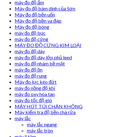
máy đo độ ẩm
Máy đo độ bám dính của Sơn
Máy đo độ bền uốn
Máy đo độ bền va đạp
Máy đo độ bóng
máy đo độ bục
máy đo độ cứng
MÁY ĐO ĐỘ CỨNG KIM LOẠI
máy đo độ dày
máy đo độ dày lớp phủ leed
máy đo độ nhám bề mặt
máy đo độ ồn
máy đo độ rung
Máy đo lực kéo đứt
máy đo nồng độ khí
máy đo oxy hòa tan
máy đo tốc độ gió
MÁY HÚT TÚI CHÂN KHÔNG
Máy kiểm tra độ bền chà rửa
máy lắc
máy lắc ngang
máy lắc tròn
máy li tâm