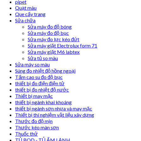
pipet
Quạt màu
Que cấy trang
Sửa chữa
Sửa máy đo độ bóng
Sửa máy đo độ bục
Sửa máy đo lực kéo đứt
Sửa máy giặt Electrolux form 71
Sửa máy giặt M6 labtex
Sửa tủ so màu
Sửa máy so màu
Súng đo nhiệt độ hồng ngoại
Tấm cao su đo độ bục
thiết bị đo điện điện tử
thiết bị đo nhiệt độ nước
Thiết bị may mặc
thiết bị ngành khai khoáng
thiết bị ngành sơn nhựa và may mặc
Thiết bị thí nghiệm vật liệu xây dựng
Thước đo độ mịn
Thước kéo màn sơn
Thuốc thử
TỦ BOD - TỦ ẤM LẠNH