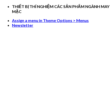
Skip
THIẾT BỊ THÍ NGHIỆM CÁC SẢN PHẨM NGÀNH MAY
to
MẶC
content
Assign a menu in Theme Options > Menus
Newsletter