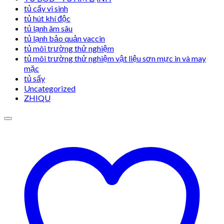
tủ cấy vi sinh
tủ hút khí độc
tủ lạnh âm sâu
tủ lạnh bảo quản vaccin
tủ môi trường thử nghiệm
tủ môi trường thử nghiệm vật liệu sơn mực in và may
mặc
tủ sấy
Uncategorized
ZHIQU