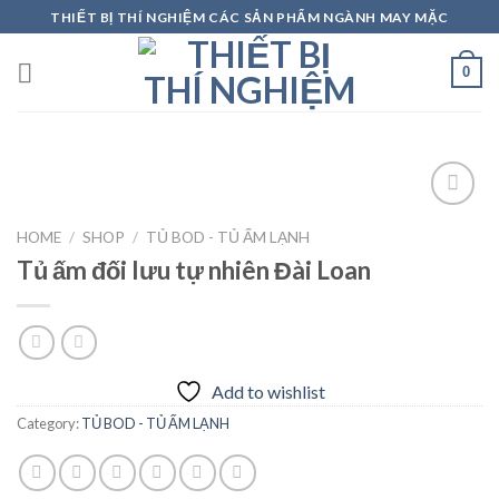
Skip
THIẾT BỊ THÍ NGHIỆM CÁC SẢN PHẨM NGÀNH MAY MẶC
to
content
0
HOME
/
SHOP
/
TỦ BOD - TỦ ẤM LẠNH
Tủ ấm đối lưu tự nhiên Đài Loan
Add to
wishlist
Add to wishlist
Category:
TỦ BOD - TỦ ẤM LẠNH