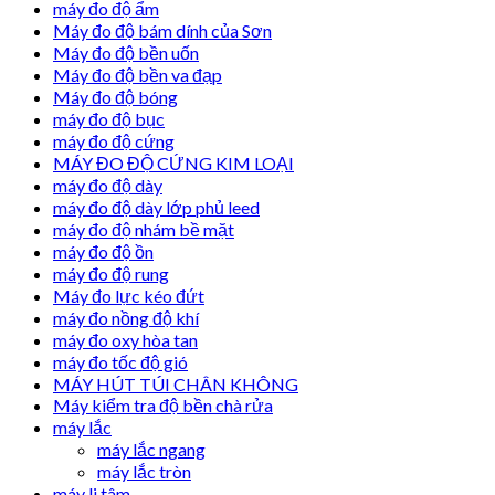
máy đo độ ẩm
Máy đo độ bám dính của Sơn
Máy đo độ bền uốn
Máy đo độ bền va đạp
Máy đo độ bóng
máy đo độ bục
máy đo độ cứng
MÁY ĐO ĐỘ CỨNG KIM LOẠI
máy đo độ dày
máy đo độ dày lớp phủ leed
máy đo độ nhám bề mặt
máy đo độ ồn
máy đo độ rung
Máy đo lực kéo đứt
máy đo nồng độ khí
máy đo oxy hòa tan
máy đo tốc độ gió
MÁY HÚT TÚI CHÂN KHÔNG
Máy kiểm tra độ bền chà rửa
máy lắc
máy lắc ngang
máy lắc tròn
máy li tâm