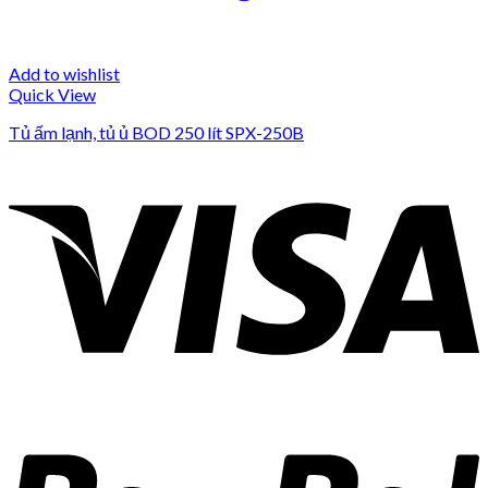
Add to wishlist
Quick View
Tủ ấm lạnh, tủ ủ BOD 250 lít SPX-250B