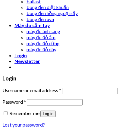
ballast
bóng đèn diệt khuẩn
bóng đèn hồng ngoại sấy
bóng đèn uva
Máy đo cầm tay
máy đo ánh sáng
máy đo độ ẩm
máy đo độ cứng
máy đo độ dày
Login
Newsletter
Login
Username or email address
*
Password
*
Remember me
Log in
Lost your password?