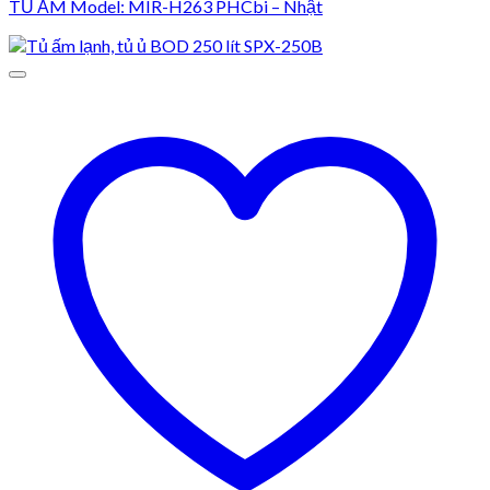
TỦ ẤM Model: MIR-H263 PHCbi – Nhật