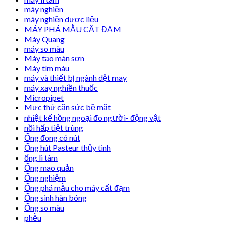
máy nghiền
máy nghiền dược liệu
MÁY PHÁ MẪU CẤT ĐẠM
Máy Quang
máy so màu
Máy tạo màn sơn
Máy tìm màu
máy và thiết bị ngành dệt may
máy xay nghiền thuốc
Micropipet
Mực thử căn sức bề mặt
nhiệt kế hồng ngoại đo người- động vật
nồi hấp tiệt trùng
Ống đong có nút
Ống hút Pasteur thủy tinh
ống li tâm
Ống mao quản
Ống nghiệm
Ống phá mẫu cho máy cất đạm
Ống sinh hàn bóng
Ống so màu
phễu