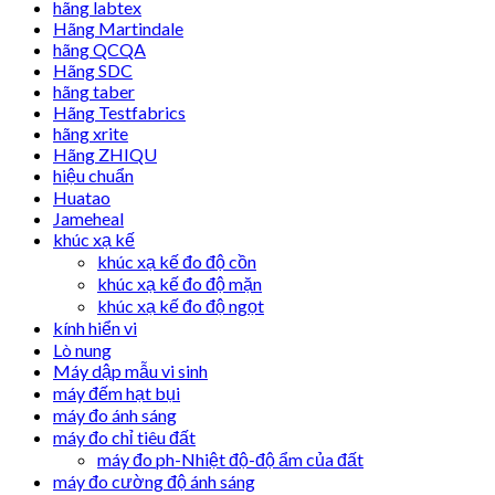
hãng labtex
Hãng Martindale
hãng QCQA
Hãng SDC
hãng taber
Hãng Testfabrics
hãng xrite
Hãng ZHIQU
hiệu chuẩn
Huatao
Jameheal
khúc xạ kế
khúc xạ kế đo độ cồn
khúc xạ kế đo độ mặn
khúc xạ kế đo độ ngọt
kính hiển vi
Lò nung
Máy dập mẫu vi sinh
máy đếm hạt bụi
máy đo ánh sáng
máy đo chỉ tiêu đất
máy đo ph-Nhiệt độ-độ ẩm của đất
máy đo cường độ ánh sáng