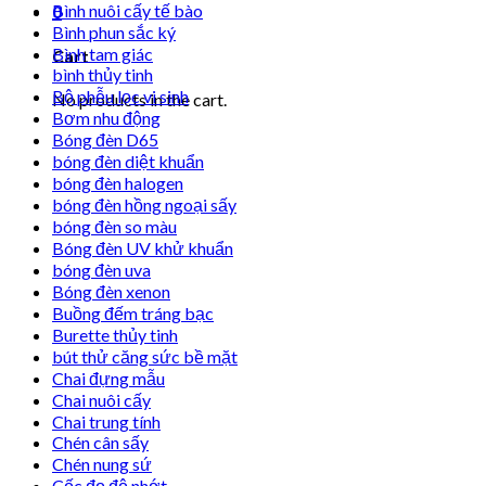
Bình nuôi cấy tế bào
0
Bình phun sắc ký
Bình tam giác
Cart
bình thủy tinh
Bộ phễu lọc vi sinh
No products in the cart.
Bơm nhu động
Bóng đèn D65
bóng đèn diệt khuẩn
bóng đèn halogen
bóng đèn hồng ngoại sấy
bóng đèn so màu
Bóng đèn UV khử khuẩn
bóng đèn uva
Bóng đèn xenon
Buồng đếm tráng bạc
Burette thủy tinh
bút thử căng sức bề mặt
Chai đựng mẫu
Chai nuôi cấy
Chai trung tính
Chén cân sấy
Chén nung sứ
Cốc đọ độ nhớt