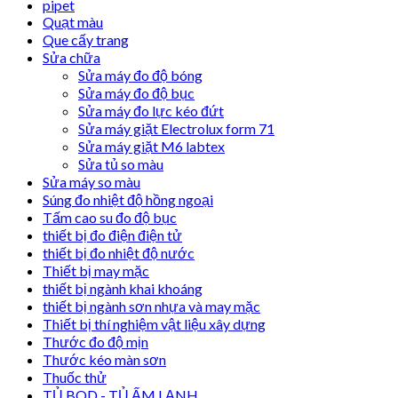
pipet
Quạt màu
Que cấy trang
Sửa chữa
Sửa máy đo độ bóng
Sửa máy đo độ bục
Sửa máy đo lực kéo đứt
Sửa máy giặt Electrolux form 71
Sửa máy giặt M6 labtex
Sửa tủ so màu
Sửa máy so màu
Súng đo nhiệt độ hồng ngoại
Tấm cao su đo độ bục
thiết bị đo điện điện tử
thiết bị đo nhiệt độ nước
Thiết bị may mặc
thiết bị ngành khai khoáng
thiết bị ngành sơn nhựa và may mặc
Thiết bị thí nghiệm vật liệu xây dựng
Thước đo độ mịn
Thước kéo màn sơn
Thuốc thử
TỦ BOD - TỦ ẤM LẠNH