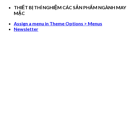
Skip
THIẾT BỊ THÍ NGHIỆM CÁC SẢN PHẨM NGÀNH MAY
to
MẶC
content
Assign a menu in Theme Options > Menus
Newsletter