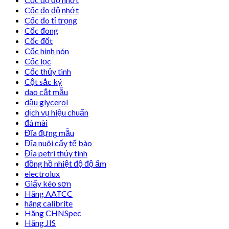
Cốc đo độ nhớt
Cốc đo tỉ trọng
Cốc đong
Cốc đốt
Cốc hình nón
Cốc lọc
Cốc thủy tinh
Cột sắc ký
dao cắt mẫu
dầu glycerol
dịch vụ hiệu chuẩn
đá mài
Đĩa đựng mẫu
Đĩa nuôi cấy tế bào
Đĩa petri thủy tinh
đồng hồ nhiệt độ độ ẩm
electrolux
Giấy kéo sơn
Hãng AATCC
hãng calibrite
Hãng CHNSpec
Hãng JIS