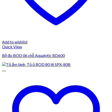
Add to wishlist
Quick View
Bộ đo BOD 06 chỗ Aqualytic BD600