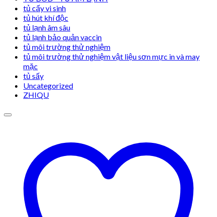
tủ cấy vi sinh
tủ hút khí độc
tủ lạnh âm sâu
tủ lạnh bảo quản vaccin
tủ môi trường thử nghiệm
tủ môi trường thử nghiệm vật liệu sơn mực in và may
mặc
tủ sấy
Uncategorized
ZHIQU