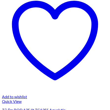
Add to wishlist
Quick View
Tủ ấm BOD 135 lít TC135S Aqualytic