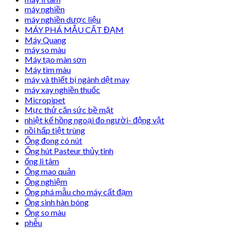
máy nghiền
máy nghiền dược liệu
MÁY PHÁ MẪU CẤT ĐẠM
Máy Quang
máy so màu
Máy tạo màn sơn
Máy tìm màu
máy và thiết bị ngành dệt may
máy xay nghiền thuốc
Micropipet
Mực thử căn sức bề mặt
nhiệt kế hồng ngoại đo người- động vật
nồi hấp tiệt trùng
Ống đong có nút
Ống hút Pasteur thủy tinh
ống li tâm
Ống mao quản
Ống nghiệm
Ống phá mẫu cho máy cất đạm
Ống sinh hàn bóng
Ống so màu
phễu