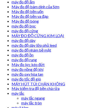
máy đo độ ẩm
Máy đo độ bám dính của Sơn
Máy đo độ bền uốn
Máy đo độ bền va đạp
Máy đo độ bóng
máy đo độ bục
máy đo độ cứng
MÁY ĐO ĐỘ CỨNG KIM LOẠI
máy đo độ dày
máy đo độ dày lớp phủ leed
máy đo độ nhám bề mặt
máy đo độ ồn
máy đo độ rung
Máy đo lực kéo đứt
máy đo nồng độ khí
máy đo oxy hòa tan
máy đo tốc độ gió
MÁY HÚT TÚI CHÂN KHÔNG
Máy kiểm tra độ bền chà rửa
máy lắc
máy lắc ngang
máy lắc tròn
máy li tâm