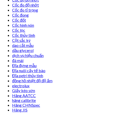
Cốc đo độ nhớt
Cốc đo tỉ trọng
Cốc đong
Cốc đốt
Cốc hình nón
Cốc lọc
Cốc thủy tinh
Cột sắc ký
dao cắt mẫu
dầu glycerol
dịch vụ hiệu chuẩn
đá mài
Đĩa đựng mẫu
Đĩa nuôi cấy tế bào
Đĩa petri thủy tinh
đồng hồ nhiệt độ độ ẩm
electrolux
Giấy kéo sơn
Hãng AATCC
hãng calibrite
Hãng CHNSpec
Hãng JIS