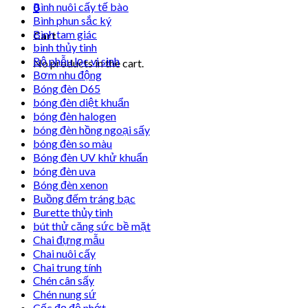
Bình nuôi cấy tế bào
0
Bình phun sắc ký
Bình tam giác
Cart
bình thủy tinh
Bộ phễu lọc vi sinh
No products in the cart.
Bơm nhu động
Bóng đèn D65
bóng đèn diệt khuẩn
bóng đèn halogen
bóng đèn hồng ngoại sấy
bóng đèn so màu
Bóng đèn UV khử khuẩn
bóng đèn uva
Bóng đèn xenon
Buồng đếm tráng bạc
Burette thủy tinh
bút thử căng sức bề mặt
Chai đựng mẫu
Chai nuôi cấy
Chai trung tính
Chén cân sấy
Chén nung sứ
Cốc đọ độ nhớt