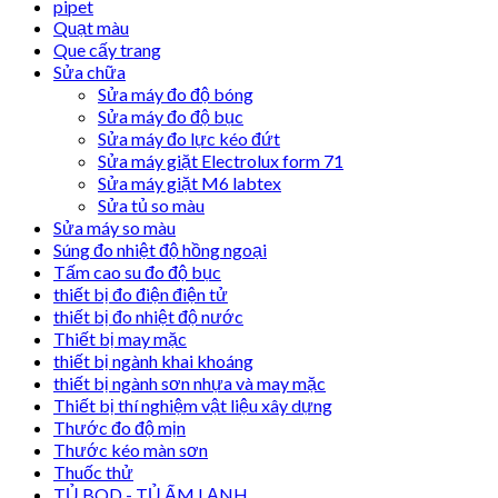
pipet
Quạt màu
Que cấy trang
Sửa chữa
Sửa máy đo độ bóng
Sửa máy đo độ bục
Sửa máy đo lực kéo đứt
Sửa máy giặt Electrolux form 71
Sửa máy giặt M6 labtex
Sửa tủ so màu
Sửa máy so màu
Súng đo nhiệt độ hồng ngoại
Tấm cao su đo độ bục
thiết bị đo điện điện tử
thiết bị đo nhiệt độ nước
Thiết bị may mặc
thiết bị ngành khai khoáng
thiết bị ngành sơn nhựa và may mặc
Thiết bị thí nghiệm vật liệu xây dựng
Thước đo độ mịn
Thước kéo màn sơn
Thuốc thử
TỦ BOD - TỦ ẤM LẠNH