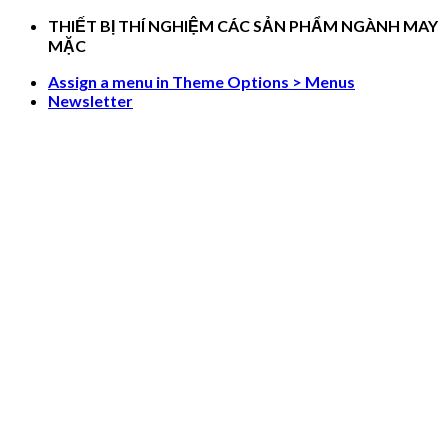
Skip
THIẾT BỊ THÍ NGHIỆM CÁC SẢN PHẨM NGÀNH MAY
to
MẶC
content
Assign a menu in Theme Options > Menus
Newsletter