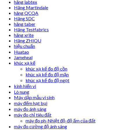
hãng labtex
Hãng Martindale
hãng QCQA
Hãng SDC
hãng taber
Hãng Testfabrics
hãng xrite
Hãng ZHIQU
hiệu chuẩn
Huatao
Jameheal
khúc xạ kế
khúc xạ kế đo độ cồn
khúc xạ kế đo độ mặn
khúc xạ kế đo độ ngọt
kính hiển vi
Lò nung
Máy dập mẫu vi sinh
máy đếm hạt bụi
máy đo ánh sáng
máy đo chỉ tiêu đất
máy đo ph-Nhiệt độ-độ ẩm của đất
máy đo cường độ ánh sáng