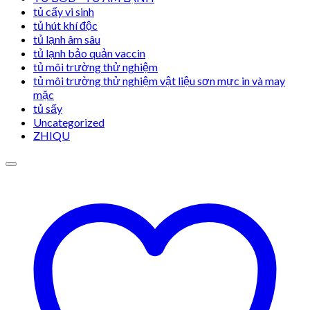
tủ cấy vi sinh
tủ hút khí độc
tủ lạnh âm sâu
tủ lạnh bảo quản vaccin
tủ môi trường thử nghiệm
tủ môi trường thử nghiệm vật liệu sơn mực in và may
mặc
tủ sấy
Uncategorized
ZHIQU