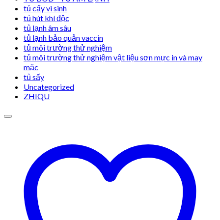
tủ cấy vi sinh
tủ hút khí độc
tủ lạnh âm sâu
tủ lạnh bảo quản vaccin
tủ môi trường thử nghiệm
tủ môi trường thử nghiệm vật liệu sơn mực in và may
mặc
tủ sấy
Uncategorized
ZHIQU