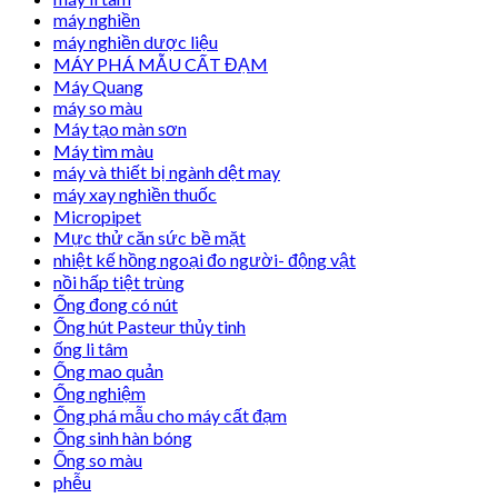
máy nghiền
máy nghiền dược liệu
MÁY PHÁ MẪU CẤT ĐẠM
Máy Quang
máy so màu
Máy tạo màn sơn
Máy tìm màu
máy và thiết bị ngành dệt may
máy xay nghiền thuốc
Micropipet
Mực thử căn sức bề mặt
nhiệt kế hồng ngoại đo người- động vật
nồi hấp tiệt trùng
Ống đong có nút
Ống hút Pasteur thủy tinh
ống li tâm
Ống mao quản
Ống nghiệm
Ống phá mẫu cho máy cất đạm
Ống sinh hàn bóng
Ống so màu
phễu