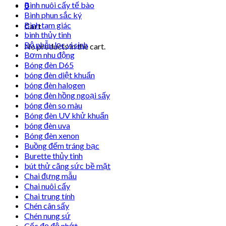
Bình nuôi cấy tế bào
0
Bình phun sắc ký
Bình tam giác
Cart
bình thủy tinh
Bộ phễu lọc vi sinh
No products in the cart.
Bơm nhu động
Bóng đèn D65
bóng đèn diệt khuẩn
bóng đèn halogen
bóng đèn hồng ngoại sấy
bóng đèn so màu
Bóng đèn UV khử khuẩn
bóng đèn uva
Bóng đèn xenon
Buồng đếm tráng bạc
Burette thủy tinh
bút thử căng sức bề mặt
Chai đựng mẫu
Chai nuôi cấy
Chai trung tính
Chén cân sấy
Chén nung sứ
Cốc đọ độ nhớt