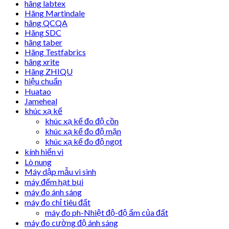
hãng labtex
Hãng Martindale
hãng QCQA
Hãng SDC
hãng taber
Hãng Testfabrics
hãng xrite
Hãng ZHIQU
hiệu chuẩn
Huatao
Jameheal
khúc xạ kế
khúc xạ kế đo độ cồn
khúc xạ kế đo độ mặn
khúc xạ kế đo độ ngọt
kính hiển vi
Lò nung
Máy dập mẫu vi sinh
máy đếm hạt bụi
máy đo ánh sáng
máy đo chỉ tiêu đất
máy đo ph-Nhiệt độ-độ ẩm của đất
máy đo cường độ ánh sáng