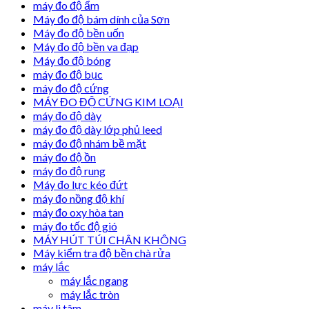
máy đo độ ẩm
Máy đo độ bám dính của Sơn
Máy đo độ bền uốn
Máy đo độ bền va đạp
Máy đo độ bóng
máy đo độ bục
máy đo độ cứng
MÁY ĐO ĐỘ CỨNG KIM LOẠI
máy đo độ dày
máy đo độ dày lớp phủ leed
máy đo độ nhám bề mặt
máy đo độ ồn
máy đo độ rung
Máy đo lực kéo đứt
máy đo nồng độ khí
máy đo oxy hòa tan
máy đo tốc độ gió
MÁY HÚT TÚI CHÂN KHÔNG
Máy kiểm tra độ bền chà rửa
máy lắc
máy lắc ngang
máy lắc tròn
máy li tâm