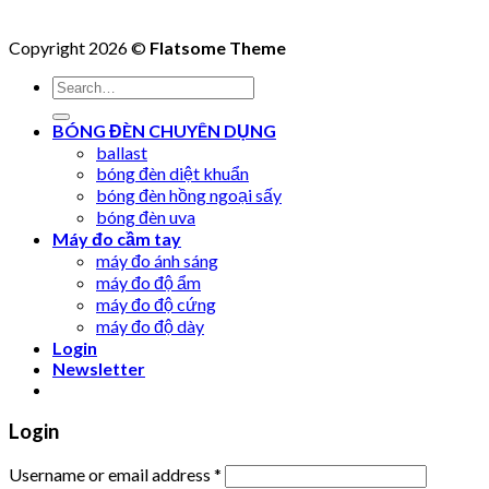
Copyright 2026 ©
Flatsome Theme
Search
for:
BÓNG ĐÈN CHUYÊN DỤNG
ballast
bóng đèn diệt khuẩn
bóng đèn hồng ngoại sấy
bóng đèn uva
Máy đo cầm tay
máy đo ánh sáng
máy đo độ ẩm
máy đo độ cứng
máy đo độ dày
Login
Newsletter
Login
Username or email address
*