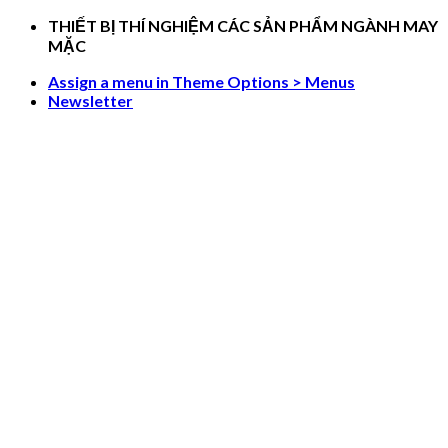
Skip
THIẾT BỊ THÍ NGHIỆM CÁC SẢN PHẨM NGÀNH MAY
to
MẶC
content
Assign a menu in Theme Options > Menus
Newsletter