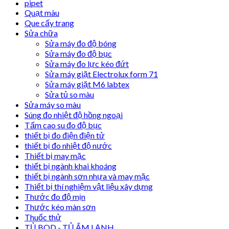
pipet
Quạt màu
Que cấy trang
Sửa chữa
Sửa máy đo độ bóng
Sửa máy đo độ bục
Sửa máy đo lực kéo đứt
Sửa máy giặt Electrolux form 71
Sửa máy giặt M6 labtex
Sửa tủ so màu
Sửa máy so màu
Súng đo nhiệt độ hồng ngoại
Tấm cao su đo độ bục
thiết bị đo điện điện tử
thiết bị đo nhiệt độ nước
Thiết bị may mặc
thiết bị ngành khai khoáng
thiết bị ngành sơn nhựa và may mặc
Thiết bị thí nghiệm vật liệu xây dựng
Thước đo độ mịn
Thước kéo màn sơn
Thuốc thử
TỦ BOD - TỦ ẤM LẠNH