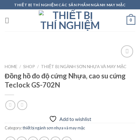
Skip
THIẾT BỊ THÍ NGHIỆM CÁC SẢN PHẨM NGÀNH MAY MẶC
to
content
0
HOME
/
SHOP
/
THIẾT BỊ NGÀNH SƠN NHỰA VÀ MAY MẶC
Đồng hồ đo độ cứng Nhựa, cao su cứng
Add to
wishlist
Teclock GS-702N
Add to wishlist
Category:
thiết bị ngành sơn nhựa và may mặc