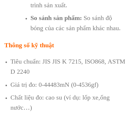
trình sản xuất.
So sánh sản phẩm:
So sánh độ
bóng của các sản phẩm khác nhau.
Th
ông s
ố kỹ thuật
Ti
êu chu
ẩn: JIS JIS K 7215, ISO868, ASTM
D 2240
Gi
á tr
ị đo: 0-44483mN (0-4536gf)
Chất liệu đo: cao su (v
í d
ụ: lốp xe,ống
nước…)