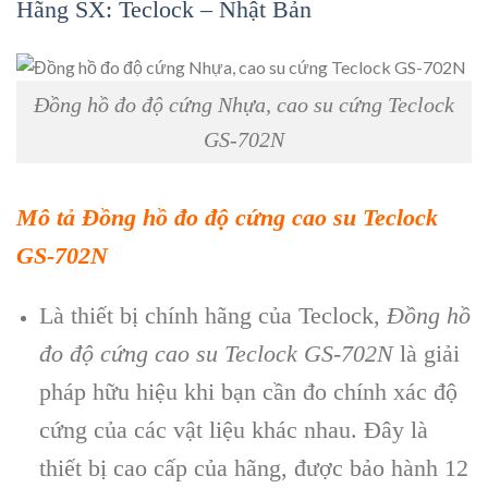
Hãng SX: Teclock – Nhật Bản
Đồng hồ đo độ cứng Nhựa, cao su cứng Teclock
GS-702N
M
ô t
ả Đồng hồ đo độ cứng cao su Teclock
GS-702N
L
à thi
ết bị ch
ính hãng c
ủa Teclock,
Đồng hồ
đo độ cứng cao su Teclock GS-702N
l
à gi
ải
ph
áp h
ữu hiệu khi bạn cần đo ch
ính xác đ
ộ
cứng của c
ác v
ật liệu kh
ác nhau. Đây là
thi
ết bị cao cấp của h
ãng, đư
ợc bảo h
ành 12