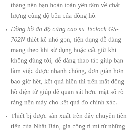
tháng nên b
ạn ho
àn toàn yên tâm v
ề chất
lượng c
ùng đ
ộ bền của đồng hồ.
Đồng hồ đo độ cứng cao su Teclock GS-
702N
thiết kế nhỏ gọn, tiện dụng dễ d
àng
mang theo khi s
ử dụng hoặc cất giữ khi
kh
ông dùng t
ới, dễ d
àng thao tác giúp b
ạn
l
àm vi
ệc được nhanh ch
óng, đơn gi
ản hơn
bao giờ hết, kết quả hiển thị tr
ên m
ặt đồng
hồ điện tử gi
úp d
ễ quan s
át hơn, m
ặt số r
õ
ràng nên máy cho k
ết quả đo ch
ính xác.
Thi
ết bị được sản xuất tr
ên dây chuy
ền ti
ên
ti
ến của Nhật Bản, gia c
ông t
ỉ mỉ từ những