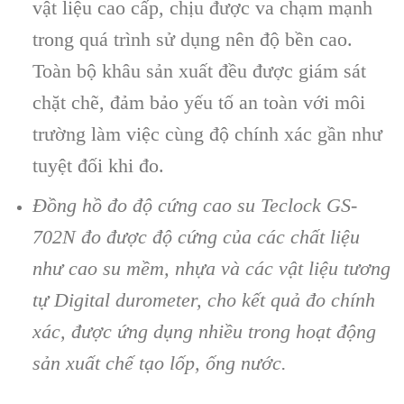
vật liệu cao cấp, chịu được va chạm mạnh
trong qu
á trình s
ử dụng n
ên đ
ộ bền cao.
To
àn b
ộ kh
âu s
ản xuất đều được gi
ám sát
ch
ặt chẽ, đảm bảo yếu tố an to
àn v
ới m
ôi
trư
ờng l
àm vi
ệc c
ùng đ
ộ ch
ính xác g
ần như
tuyệt đối khi đo.
Đồng hồ đo độ cứng cao su Teclock GS-
702N đo được độ cứng của c
ác ch
ất liệu
như cao su mềm, nhựa v
à các v
ật liệu tương
tự Digital durometer, cho kết quả đo ch
ính
xác, đư
ợc ứng dụng nhiều trong hoạt động
sản xuất chế tạo lốp, ống nước.