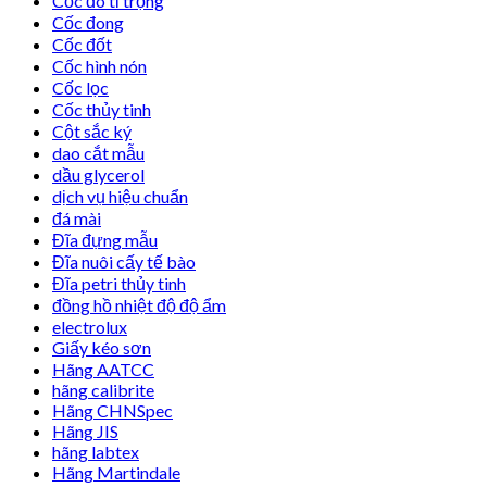
Cốc đo tỉ trọng
Cốc đong
Cốc đốt
Cốc hình nón
Cốc lọc
Cốc thủy tinh
Cột sắc ký
dao cắt mẫu
dầu glycerol
dịch vụ hiệu chuẩn
đá mài
Đĩa đựng mẫu
Đĩa nuôi cấy tế bào
Đĩa petri thủy tinh
đồng hồ nhiệt độ độ ẩm
electrolux
Giấy kéo sơn
Hãng AATCC
hãng calibrite
Hãng CHNSpec
Hãng JIS
hãng labtex
Hãng Martindale