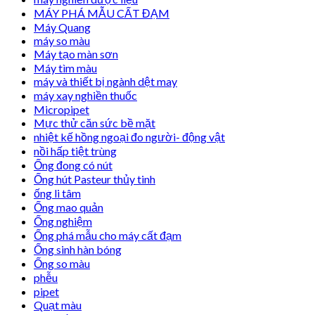
MÁY PHÁ MẪU CẤT ĐẠM
Máy Quang
máy so màu
Máy tạo màn sơn
Máy tìm màu
máy và thiết bị ngành dệt may
máy xay nghiền thuốc
Micropipet
Mực thử căn sức bề mặt
nhiệt kế hồng ngoại đo người- động vật
nồi hấp tiệt trùng
Ống đong có nút
Ống hút Pasteur thủy tinh
ống li tâm
Ống mao quản
Ống nghiệm
Ống phá mẫu cho máy cất đạm
Ống sinh hàn bóng
Ống so màu
phễu
pipet
Quạt màu