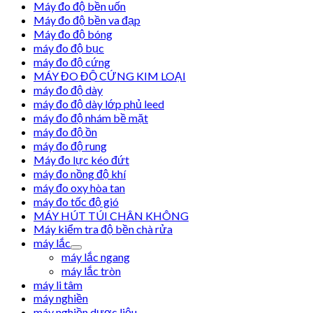
Máy đo độ bền uốn
Máy đo độ bền va đạp
Máy đo độ bóng
máy đo độ bục
máy đo độ cứng
MÁY ĐO ĐỘ CỨNG KIM LOẠI
máy đo độ dày
máy đo độ dày lớp phủ leed
máy đo độ nhám bề mặt
máy đo độ ồn
máy đo độ rung
Máy đo lực kéo đứt
máy đo nồng độ khí
máy đo oxy hòa tan
máy đo tốc độ gió
MÁY HÚT TÚI CHÂN KHÔNG
Máy kiểm tra độ bền chà rửa
máy lắc
máy lắc ngang
máy lắc tròn
máy li tâm
máy nghiền
máy nghiền dược liệu