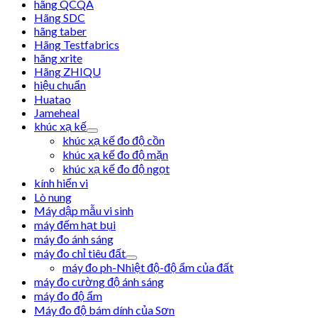
hãng QCQA
Hãng SDC
hãng taber
Hãng Testfabrics
hãng xrite
Hãng ZHIQU
hiệu chuẩn
Huatao
Jameheal
khúc xạ kế
khúc xạ kế đo độ cồn
khúc xạ kế đo độ mặn
khúc xạ kế đo độ ngọt
kính hiển vi
Lò nung
Máy dập mẫu vi sinh
máy đếm hạt bụi
máy đo ánh sáng
máy đo chỉ tiêu đất
máy đo ph-Nhiệt độ-độ ẩm của đất
máy đo cường độ ánh sáng
máy đo độ ẩm
Máy đo độ bám dính của Sơn