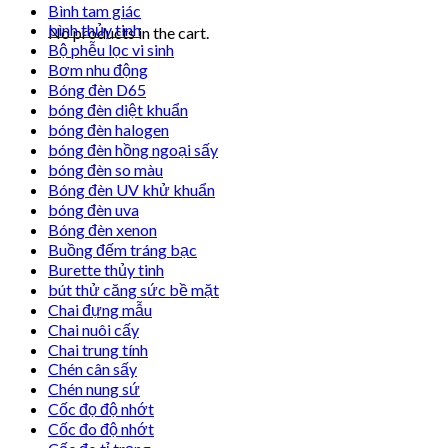
Bình tam giác
bình thủy tinh
No products in the cart.
Bộ phễu lọc vi sinh
Bơm nhu động
Bóng đèn D65
bóng đèn diệt khuẩn
bóng đèn halogen
bóng đèn hồng ngoại sấy
bóng đèn so màu
Bóng đèn UV khử khuẩn
bóng đèn uva
Bóng đèn xenon
Buồng đếm tráng bạc
Burette thủy tinh
bút thử căng sức bề mặt
Chai đựng mẫu
Chai nuôi cấy
Chai trung tính
Chén cân sấy
Chén nung sứ
Cốc đọ độ nhớt
Cốc đo độ nhớt