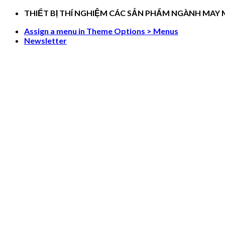
Skip
THIẾT BỊ THÍ NGHIỆM CÁC SẢN PHẨM NGÀNH MAY
to
Assign a menu in Theme Options > Menus
content
Newsletter