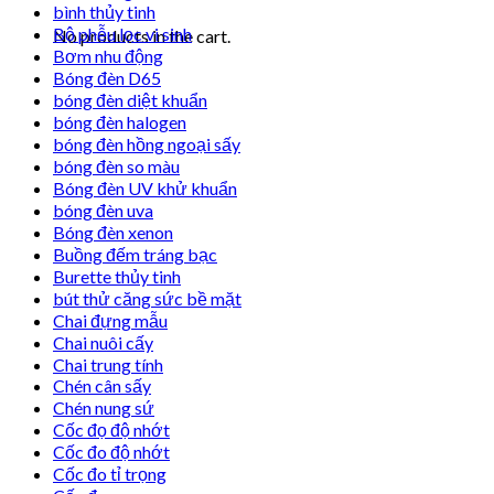
bình thủy tinh
Bộ phễu lọc vi sinh
No products in the cart.
Bơm nhu động
Bóng đèn D65
bóng đèn diệt khuẩn
bóng đèn halogen
bóng đèn hồng ngoại sấy
bóng đèn so màu
Bóng đèn UV khử khuẩn
bóng đèn uva
Bóng đèn xenon
Buồng đếm tráng bạc
Burette thủy tinh
bút thử căng sức bề mặt
Chai đựng mẫu
Chai nuôi cấy
Chai trung tính
Chén cân sấy
Chén nung sứ
Cốc đọ độ nhớt
Cốc đo độ nhớt
Cốc đo tỉ trọng