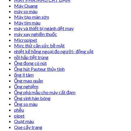
Máy Quang
máy so màu
Máy tạo màn sơn
Máy tìm màu
máy và thiết bị ngành dệt may
máy xay nghiền thuốc
Micropipet
Mực thử căn sức bề mặt
nhiệt kế hồng ngoại đo người- động vật
nồi hấp tiệt trùng
Ống đong có nút
Ống hút Pasteur thủy tinh
ống li tâm
Ống mao quản
Ống nghiệm
Ống phá mẫu cho máy cất đạm
Ống sinh hàn bóng
Ống so màu
phễu
pipet
Quạt màu
Que cấy trang