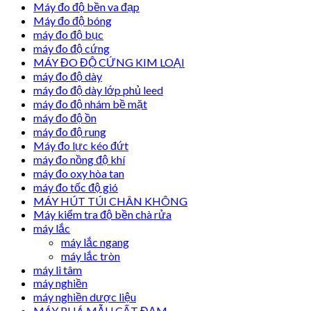
Máy đo độ bền va đạp
Máy đo độ bóng
máy đo độ bục
máy đo độ cứng
MÁY ĐO ĐỘ CỨNG KIM LOẠI
máy đo độ dày
máy đo độ dày lớp phủ leed
máy đo độ nhám bề mặt
máy đo độ ồn
máy đo độ rung
Máy đo lực kéo đứt
máy đo nồng độ khí
máy đo oxy hòa tan
máy đo tốc độ gió
MÁY HÚT TÚI CHÂN KHÔNG
Máy kiểm tra độ bền chà rửa
máy lắc
máy lắc ngang
máy lắc tròn
máy li tâm
máy nghiền
máy nghiền dược liệu
MÁY PHÁ MẪU CẤT ĐẠM