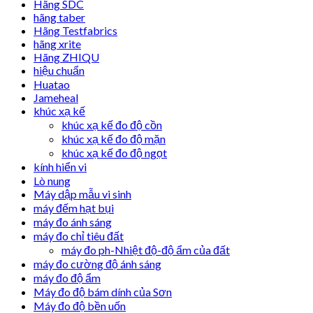
Hãng SDC
hãng taber
Hãng Testfabrics
hãng xrite
Hãng ZHIQU
hiệu chuẩn
Huatao
Jameheal
khúc xạ kế
khúc xạ kế đo độ cồn
khúc xạ kế đo độ mặn
khúc xạ kế đo độ ngọt
kính hiển vi
Lò nung
Máy dập mẫu vi sinh
máy đếm hạt bụi
máy đo ánh sáng
máy đo chỉ tiêu đất
máy đo ph-Nhiệt độ-độ ẩm của đất
máy đo cường độ ánh sáng
máy đo độ ẩm
Máy đo độ bám dính của Sơn
Máy đo độ bền uốn