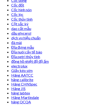
Cốc đong
Cốc đốt
Cốc hình nón
Cốc lọc
Cốc thủy tinh
Cột sắc ký
dao cắt mẫu
dầu glycerol
dịch vụ hiệu chuẩn
đá mài
Đĩa đựng mẫu
Đĩa nuôi cấy tế bào
Đĩa petri thủy tinh
đồng hồ nhiệt độ độ ẩm
electrolux
Giấy kéo sơn
Hãng AATCC
hãng calibrite
Hãng CHNSpec
Hãng JIS
hãng labtex
Hãng Martindale
hãng QCQA