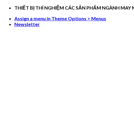
Skip
THIẾT BỊ THÍ NGHIỆM CÁC SẢN PHẨM NGÀNH MAY
to
Assign a menu in Theme Options > Menus
content
Newsletter